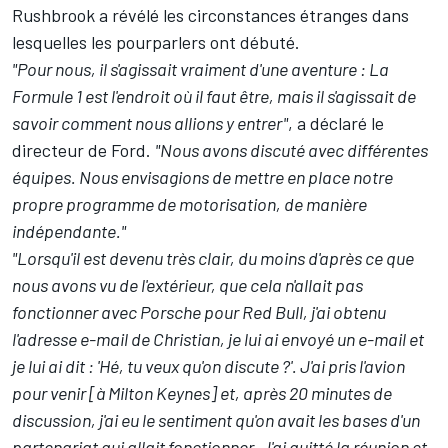
Rushbrook a révélé les circonstances étranges dans
lesquelles les pourparlers ont débuté.
"Pour nous, il s'agissait vraiment d'une aventure : La
Formule 1 est l'endroit où il faut être, mais il s'agissait de
savoir comment nous allions y entrer"
, a déclaré le
directeur de Ford.
"Nous avons discuté avec différentes
équipes. Nous envisagions de mettre en place notre
propre programme de motorisation, de manière
indépendante."
"Lorsqu'il est devenu très clair, du moins d'après ce que
nous avons vu de l'extérieur, que cela n'allait pas
fonctionner avec Porsche pour Red Bull, j'ai obtenu
l'adresse e-mail de Christian, je lui ai envoyé un e-mail et
je lui ai dit : 'Hé, tu veux qu'on discute ?'. J'ai pris l'avion
pour venir [à Milton Keynes] et, après 20 minutes de
discussion, j'ai eu le sentiment qu'on avait les bases d'un
partenariat qui allait fonctionner. J'ai quitté la réunion et