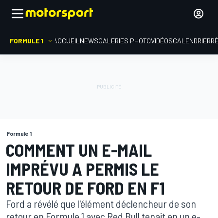
FORMULE 1
ACCUEIL
NEWS
GALERIES PHOTO
VIDÉOS
CALENDRIER
R
Formule 1
COMMENT UN E-MAIL
IMPRÉVU A PERMIS LE
RETOUR DE FORD EN F1
Ford a révélé que l'élément déclencheur de son
retour en Formule 1 avec Red Bull tenait en un e-