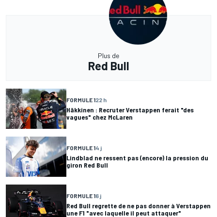
Plus de
Red Bull
FORMULE 1
22 h
Häkkinen : Recruter Verstappen ferait "des
vagues" chez McLaren
FORMULE 1
4 j
Lindblad ne ressent pas (encore) la pression du
giron Red Bull
FORMULE 1
6 j
Red Bull regrette de ne pas donner à Verstappen
une F1 "avec laquelle il peut attaquer"