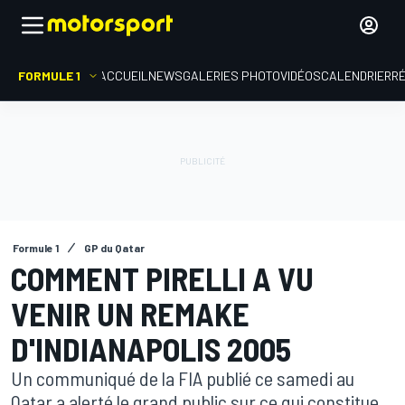
FORMULE 1
ACCUEIL
NEWS
GALERIES PHOTO
VIDÉOS
CALENDRIER
R
Formule 1
GP du Qatar
COMMENT PIRELLI A VU
VENIR UN REMAKE
D'INDIANAPOLIS 2005
Un communiqué de la FIA publié ce samedi au
Qatar a alerté le grand public sur ce qui constitue