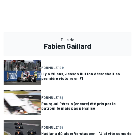
Plus de
Fabien Gaillard
FORMULE 1
9 h
Il y a 20 ans, Jenson Button décrochait sa
première victoire en F1
FORMULE 1
8 j
Pourquoi Pérez a (encore) été pris par la
patrouille mais pas pénalisé
FORMULE 1
8 j
Hadjar a dû aider Verstappen : "J'ai vite compris