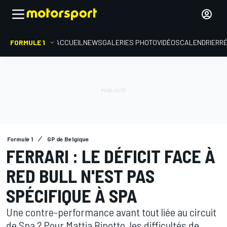
FORMULE 1
ACCUEIL
NEWS
GALERIES PHOTO
VIDÉOS
CALENDRIER
R
Formule 1
GP de Belgique
FERRARI : LE DÉFICIT FACE À
RED BULL N'EST PAS
SPÉCIFIQUE À SPA
Une contre-performance avant tout liée au circuit
de Spa ? Pour Mattia Binotto, les difficultés de