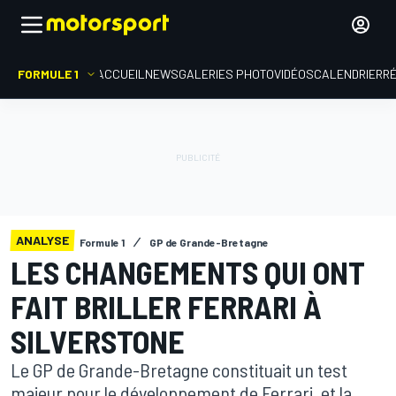
FORMULE 1
ACCUEIL
NEWS
GALERIES PHOTO
VIDÉOS
CALENDRIER
R
ANALYSE
Formule 1
GP de Grande-Bretagne
LES CHANGEMENTS QUI ONT
FAIT BRILLER FERRARI À
SILVERSTONE
Le GP de Grande-Bretagne constituait un test
majeur pour le développement de Ferrari, et la