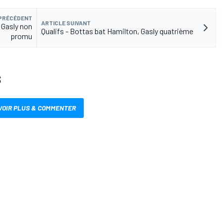
 PRÉCÉDENT
ARTICLE SUIVANT
n Gasly non
Qualifs - Bottas bat Hamilton, Gasly quatrième
promu
S
VOIR PLUS & COMMENTER