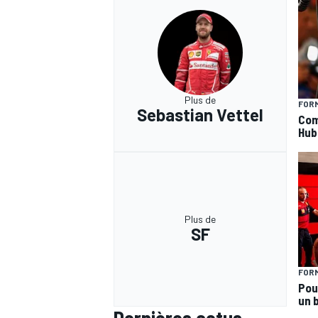
Plus de
FORM
Sebastian Vettel
Com
Hub
Plus de
SF
FORM
Pou
un 