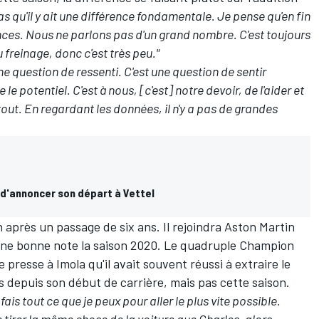
s qu'il y ait une différence fondamentale. Je pense qu'en fin
rences. Nous ne parlons pas d'un grand nombre. C'est toujours
freinage, donc c'est très peu."
ne question de ressenti. C'est une question de sentir
 le potentiel. C'est à nous, [c'est] notre devoir, de l'aider et
t tout. En regardant les données, il n'y a pas de grandes
 d'annoncer son départ à Vettel
on après un passage de six ans. Il rejoindra Aston Martin
une bonne note la saison 2020. Le quadruple Champion
resse à Imola qu'il avait souvent réussi à extraire le
depuis son début de carrière, mais pas cette saison.
ais tout ce que je peux pour aller le plus vite possible.
 tirer la même chose de la voiture que Charles, alors