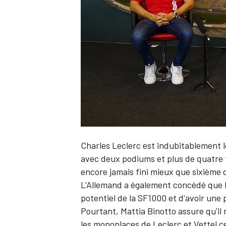
WRC
Charles Leclerc est indubitablement le
avec deux podiums et plus de quatre fo
encore jamais fini mieux que sixième
WEC
L'Allemand a également concédé que 
potentiel de la SF1000 et d'avoir une 
Pourtant, Mattia Binotto assure qu'il 
les monoplaces de Leclerc et Vettel cet