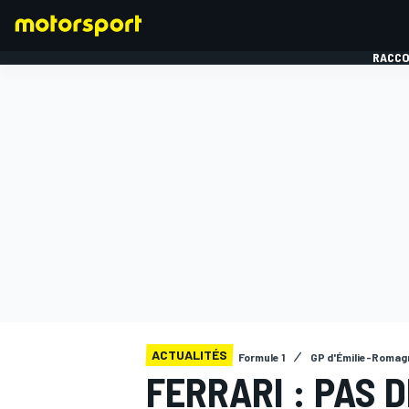
RACCO
FORMULE 1
ACTUALITÉS
Formule 1
GP d'Émilie-Romag
FERRARI : PAS 