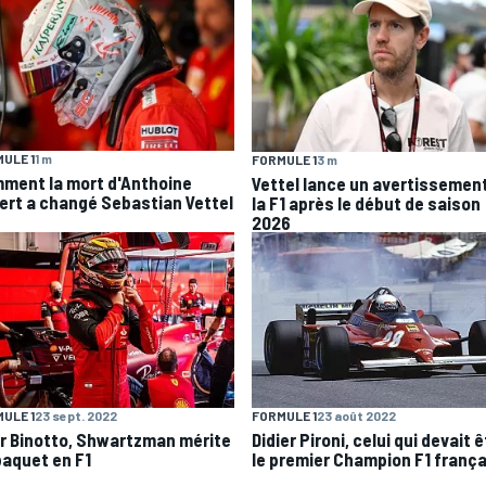
ULE 1
1 m
FORMULE 1
3 m
ment la mort d'Anthoine
Vettel lance un avertissemen
ert a changé Sebastian Vettel
la F1 après le début de saison
2026
ULE 1
23 sept. 2022
FORMULE 1
23 août 2022
r Binotto, Shwartzman mérite
Didier Pironi, celui qui devait 
baquet en F1
le premier Champion F1 frança