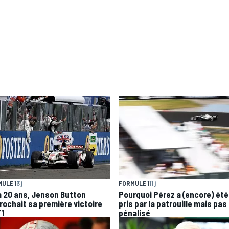
ULE 1
3 j
FORMULE 1
11 j
 a 20 ans, Jenson Button
Pourquoi Pérez a (encore) été
rochait sa première victoire
pris par la patrouille mais pas
F1
pénalisé