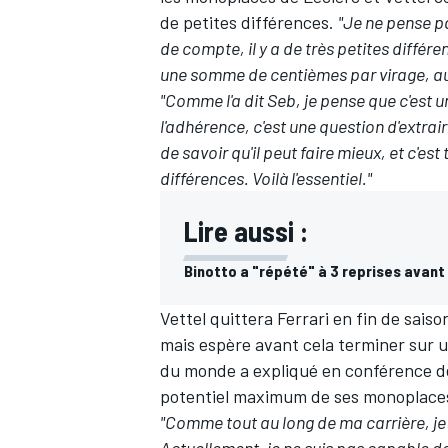
de petites différences.
"Je ne pense pa
de compte, il y a de très petites diffé
une somme de centièmes par virage, au 
"Comme l'a dit Seb, je pense que c'est u
l'adhérence, c'est une question d'extraire
de savoir qu'il peut faire mieux, et c'es
différences. Voilà l'essentiel."
Lire aussi :
Binotto a "répété" à 3 reprises avant
Vettel quittera Ferrari en fin de sais
mais espère avant cela terminer sur 
du monde a expliqué en conférence de p
potentiel maximum de ses monoplaces 
"Comme tout au long de ma carrière, je f
Actuellement, je ne suis pas capable de