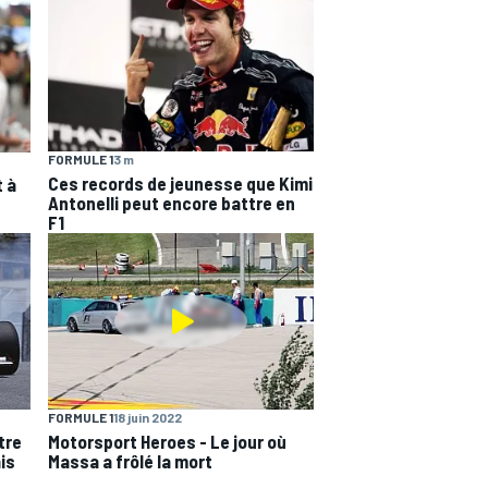
FORMULE 1
3 m
Ces records de jeunesse que Kimi
t à
Antonelli peut encore battre en
F1
FORMULE 1
18 juin 2022
être
Motorsport Heroes - Le jour où
is
Massa a frôlé la mort