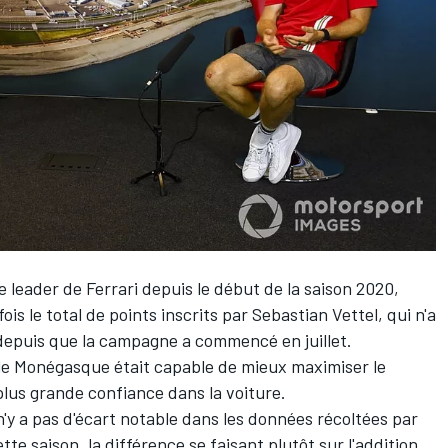
 leader de Ferrari depuis le début de la saison 2020,
is le total de points inscrits par Sebastian Vettel, qui n'a
 depuis que la campagne a commencé en juillet.
le Monégasque était capable de mieux maximiser le
plus grande confiance dans la voiture.
n'y a pas d'écart notable dans les données récoltées par
te saison, la différence se faisant plutôt sur l'addition