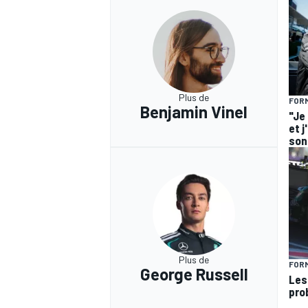
Plus de
FORM
Benjamin Vinel
"Je
et j
son 
Plus de
FORM
George Russell
Les
pro