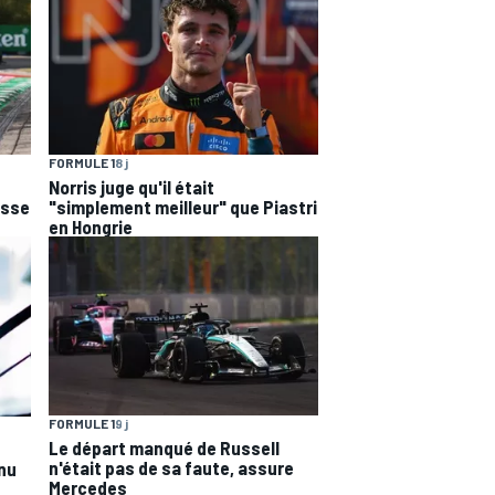
FORMULE 1
8 j
Norris juge qu'il était
esse
"simplement meilleur" que Piastri
en Hongrie
FORMULE 1
9 j
Le départ manqué de Russell
n'était pas de sa faute, assure
nnu
Mercedes