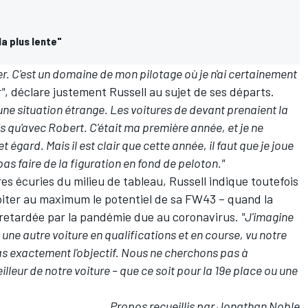
la plus lente"
r. C'est un domaine de mon pilotage où je n'ai certainement
r"
, déclare justement Russell au sujet de ses départs.
ne situation étrange. Les voitures de devant prenaient la
 qu'avec Robert. C'était ma première année, et je ne
t égard. Mais il est clair que cette année, il faut que je joue
as faire de la figuration en fond de peloton."
es écuries du milieu de tableau, Russell indique toutefois
ploiter au maximum le potentiel de sa FW43 – quand la
 retardée par
la pandémie due au coronavirus
.
"J'imagine
e une autre voiture en qualifications et en course, vu notre
 pas exactement l'objectif. Nous ne cherchons pas à
illeur de notre voiture – que ce soit pour la 19e place ou une
Propos recueillis par Jonathan Noble