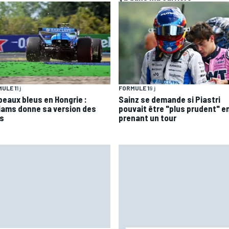
ULE 1
1 j
FORMULE 1
9 j
peaux bleus en Hongrie :
Sainz se demande si Piastri
liams donne sa version des
pouvait être "plus prudent" en
ts
prenant un tour