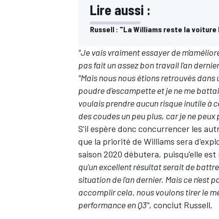
Lire aussi :
Russell : "La Williams reste la voiture 
"Je vais vraiment essayer de m'améliore
pas fait un assez bon travail l'an dernie
"Mais nous nous étions retrouvés dans u
poudre d'escampette et je ne me battais
voulais prendre aucun risque inutile à ce
des coudes un peu plus, car je ne peux p
S'il espère donc concurrencer les autr
que la priorité de Williams sera d'ex
saison 2020 débutera, puisqu'elle est
qu'un excellent résultat serait de battr
situation de l'an dernier. Mais ce n'est
accomplir cela, nous voulons tirer le me
performance en Q3"
, conclut Russell.