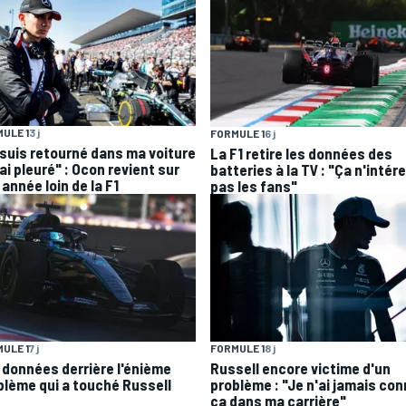
ULE 1
3 j
FORMULE 1
6 j
 suis retourné dans ma voiture
La F1 retire les données des
'ai pleuré" : Ocon revient sur
batteries à la TV : "Ça n'intér
année loin de la F1
pas les fans"
ULE 1
7 j
FORMULE 1
8 j
 données derrière l'énième
Russell encore victime d'un
blème qui a touché Russell
problème : "Je n'ai jamais co
ça dans ma carrière"