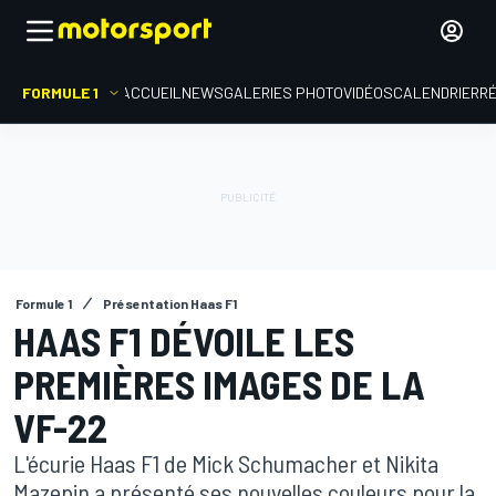
FORMULE 1
ACCUEIL
NEWS
GALERIES PHOTO
VIDÉOS
CALENDRIER
R
Formule 1
Présentation Haas F1
HAAS F1 DÉVOILE LES
PREMIÈRES IMAGES DE LA
VF-22
L'écurie Haas F1 de Mick Schumacher et Nikita
Mazepin a présenté ses nouvelles couleurs pour la