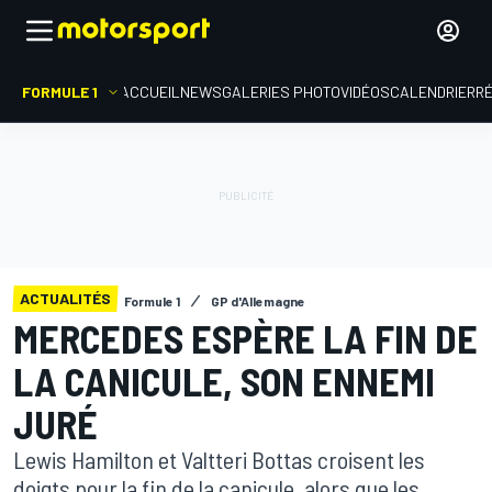
FORMULE 1
ACCUEIL
NEWS
GALERIES PHOTO
VIDÉOS
CALENDRIER
R
ACTUALITÉS
Formule 1
GP d'Allemagne
MERCEDES ESPÈRE LA FIN DE
LA CANICULE, SON ENNEMI
JURÉ
Lewis Hamilton et Valtteri Bottas croisent les
doigts pour la fin de la canicule, alors que les