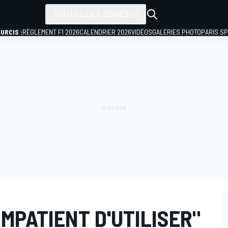
TOUTES LES SÉRIES
URCIS :
RÈGLEMENT F1 2026
CALENDRIER 2026
VIDÉOS
GALERIES PHOTO
PARIS S
IMPATIENT D'UTILISER"