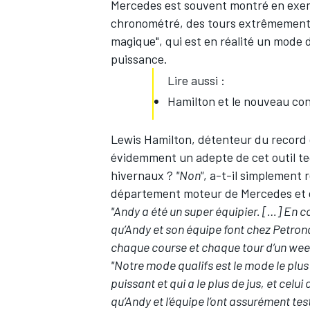
Mercedes est souvent montré en exemp
chronométré, des tours extrêmement r
magique", qui est en réalité un mode
puissance.
Lire aussi :
Hamilton et le nouveau cont
Lewis Hamilton
, détenteur du record 
évidemment un adepte de cet outil tech
hivernaux ?
"Non"
, a-t-il simplement 
département moteur de Mercedes et d
"Andy a été un super équipier. […] En con
qu’Andy et son équipe font chez Petronas 
chaque course et chaque tour d’un week
"Notre mode qualifs est le mode le plus fu
puissant et qui a le plus de jus, et celu
qu’Andy et l’équipe l’ont assurément testé