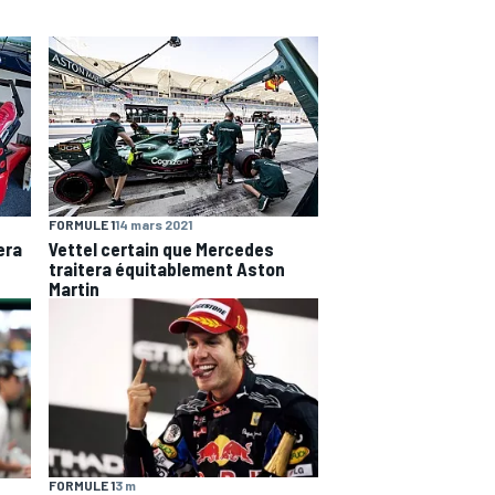
FORMULE 1
14 mars 2021
era
Vettel certain que Mercedes
traitera équitablement Aston
Martin
FORMULE 1
3 m