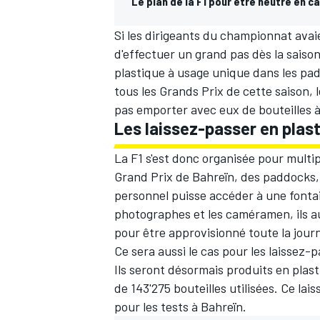
Le plan de la F1 pour être neutre en 
Si les dirigeants du championnat avaie
d'effectuer un grand pas dès la saison
plastique à usage unique dans les pad
tous les Grands Prix de cette saison, 
pas emporter avec eux de bouteilles 
Les laissez-passer en plas
La F1 s'est donc organisée pour multip
Grand Prix de Bahreïn
, des paddocks,
personnel puisse accéder à une fontai
photographes et les caméramen, ils au
pour être approvisionné toute la jour
Ce sera aussi le cas pour les laissez
Ils seront désormais produits en plas
de 143'275 bouteilles utilisées. Ce la
pour les tests à Bahreïn.