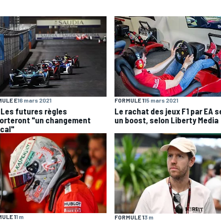
ULE E
16 mars 2021
FORMULE 1
15 mars 2021
: Les futures règles
Le rachat des jeux F1 par EA s
orteront "un changement
un boost, selon Liberty Media
ical"
ULE 1
1 m
FORMULE 1
3 m