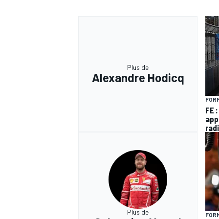
Plus de
Alexandre Hodicq
FORM
FE 
app
rad
Plus de
FORM