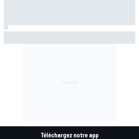
Martín reconnaît une erreur au départ : "J'ai été trop
optimiste"
Téléchargez notre app