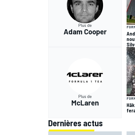
Plus de
FORM
Adam Cooper
And
nou
Sil
Plus de
FORM
McLaren
Häk
fer
Dernières actus