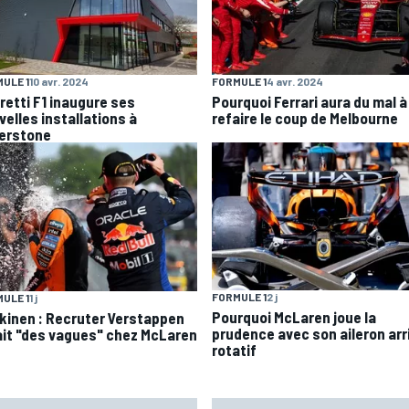
ULE 1
10 avr. 2024
FORMULE 1
4 avr. 2024
retti F1 inaugure ses
Pourquoi Ferrari aura du mal à
velles installations à
refaire le coup de Melbourne
verstone
FORMULE 1
2 j
ULE 1
1 j
Pourquoi McLaren joue la
kinen : Recruter Verstappen
prudence avec son aileron arr
ait "des vagues" chez McLaren
rotatif