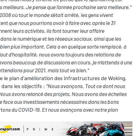
 meilleurs. Je pense que l'année prochaine sera meilleure."
2008 où tout le monde s'était arrêté, les gens vivent
nt que nous pourrions avoir à faire avec après le 31
ent leurs activités, ils font tourner leur affaire
ns le numérique et les réseaux sociaux, ainsi que les
 bien plus important. Cela a en quelque sorte remplacé, à
faut d'hospitalité, nous avons toujours des relations de
avons beaucoup de discussions en cours, je m'attends à une
ttendions pour 2021, mais tout va bien."
 le plan d'amélioration des infrastructures de Woking,
 dans les objectifs :
"Nous avançons. Tout ce dont nous
. Nous avons relancé des projets. Nous avons des échelles
se face aux investissements nécessaires dans les bons
tons du COVID-19. Et nous avançons avec notre plan