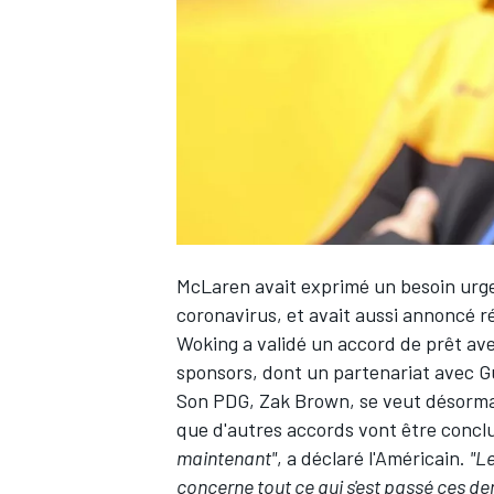
WRC
McLaren avait exprimé un besoin urge
coronavirus, et avait aussi annoncé r
Woking a validé un accord de prêt av
sponsors,
dont un partenariat avec Gu
WEC
Son PDG, Zak Brown, se veut désormais
que d'autres accords vont être concl
maintenant"
, a déclaré l'Américain.
"L
concerne tout ce qui s'est passé ces d