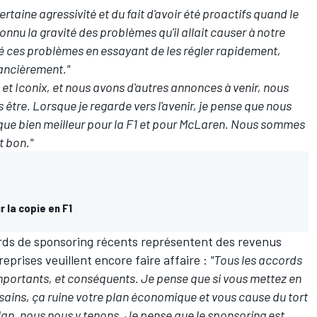
taine agressivité et du fait d'avoir été proactifs quand le
nnu la gravité des problèmes qu'il allait causer à notre
é ces problèmes en essayant de les régler rapidement,
ancièrement."
 et Iconix, et nous avons d'autres annonces à venir, nous
re. Lorsque je regarde vers l'avenir, je pense que nous
ue bien meilleur pour la F1 et pour McLaren. Nous sommes
t bon."
r la copie en F1
cords de sponsoring récents représentent des revenus
treprises veuillent encore faire affaire :
"Tous les accords
mportants, et conséquents. Je pense que si vous mettez en
sains, ça ruine votre plan économique et vous cause du tort
lan, nous nous y tenons. Je pense que le sponsoring est