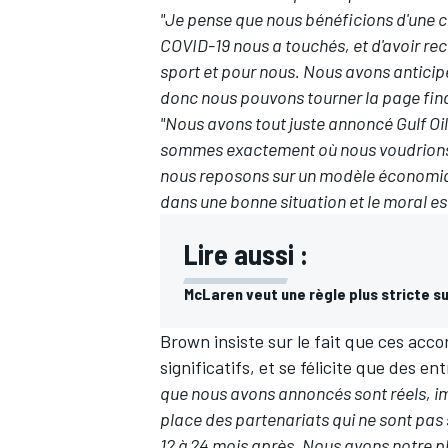
"Je pense que nous bénéficions d'une cer
COVID-19 nous a touchés, et d'avoir reco
sport et pour nous. Nous avons anticip
donc nous pouvons tourner la page fin
"Nous avons tout juste annoncé Gulf Oil
sommes exactement où nous voudrions êt
nous reposons sur un modèle économiq
dans une bonne situation et le moral es
Lire aussi :
McLaren veut une règle plus stricte su
Brown insiste sur le fait que ces ac
significatifs, et se félicite que des en
que nous avons annoncés sont réels, i
place des partenariats qui ne sont pas 
12 à 24 mois après. Nous avons notre p