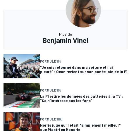
Plus de
Benjamin Vinel
FORMULE 1
5 j
"Je suis retourné dans ma voiture et j'ai
pleuré" : Ocon revient sur son année loin de la F1
FORMULE 1
8 j
La F1 retire les données des batteries à la TV :
"Ça n'intéresse pas les fans"
FORMULE 1
10 j
Norris juge qu'il était "simplement meilleur"
que Piastri en Hongrie