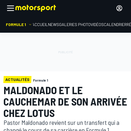
FORMULE 1
ACCUEIL
NEWS
GALERIES PHOTO
VIDÉOS
CALENDRIER
R
ACTUALITÉS
Formule 1
MALDONADO ET LE
CAUCHEMAR DE SON ARRIVÉE
CHEZ LOTUS
Pastor Maldonado revient sur un transfert qui a
changé le cours de sa carrière en Formule 1…