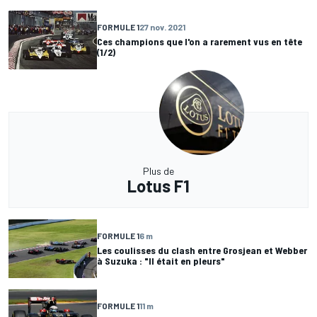
FORMULE 1
27 nov. 2021
Ces champions que l'on a rarement vus en tête
(1/2)
Plus de
Lotus F1
FORMULE 1
6 m
Les coulisses du clash entre Grosjean et Webber
à Suzuka : "Il était en pleurs"
FORMULE 1
11 m