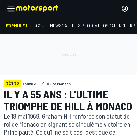
FORMULE 1
ACCUEIL
NEWS
GALERIES PHOTO
VIDÉOS
CALENDRIER
R
RÉTRO
Formule 1
GP de Monaco
IL Y A 55 ANS : L'ULTIME
TRIOMPHE DE HILL À MONACO
Le 18 mai 1969, Graham Hill renforce son statut de
roi de Monaco en signant sa cinquième victoire en
Principauté. Ce qu'il ne sait pas, c'est que ce