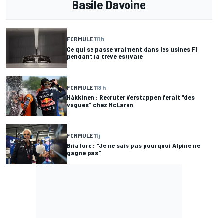
Basile Davoine
FORMULE 1
11 h
Ce qui se passe vraiment dans les usines F1
pendant la trêve estivale
FORMULE 1
13 h
Häkkinen : Recruter Verstappen ferait "des
vagues" chez McLaren
FORMULE 1
1 j
Briatore : "Je ne sais pas pourquoi Alpine ne
gagne pas"