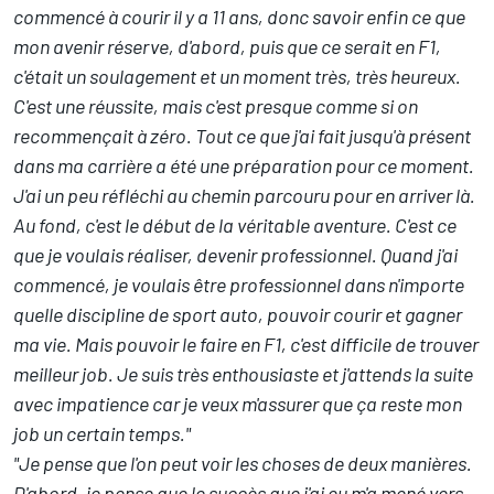
commencé à courir il y a 11 ans, donc savoir enfin ce que
mon avenir réserve, d'abord, puis que ce serait en F1,
c'était un soulagement et un moment très, très heureux.
C'est une réussite, mais c'est presque comme si on
recommençait à zéro. Tout ce que j'ai fait jusqu'à présent
dans ma carrière a été une préparation pour ce moment.
J'ai un peu réfléchi au chemin parcouru pour en arriver là.
Au fond, c'est le début de la véritable aventure. C'est ce
que je voulais réaliser, devenir professionnel. Quand j'ai
commencé, je voulais être professionnel dans n'importe
quelle discipline de sport auto, pouvoir courir et gagner
ma vie. Mais pouvoir le faire en F1, c'est difficile de trouver
meilleur job. Je suis très enthousiaste et j'attends la suite
avec impatience car je veux m'assurer que ça reste mon
job un certain temps."
"Je pense que l'on peut voir les choses de deux manières.
D'abord, je pense que le succès que j'ai eu m'a mené vers