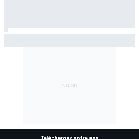
Bezzecchi en souffrance et étonné d'être en tête
Téléchargez notre app