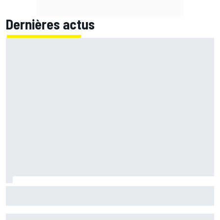
Dernières actus
Bagnaia : "Álex Márquez est devenu le pilote de référence
chez Ducati"