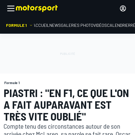
FORMULE 1
ACCUEIL
NEWS
GALERIES PHOTO
VIDÉOS
CALENDRIER
R
Formule 1
PIASTRI : "EN F1, CE QUE L'ON
A FAIT AUPARAVANT EST
TRÈS VITE OUBLIÉ"
Compte tenu des circonstances autour de son
arrivée chez McLaren, sa parole se fait rare. Oscar