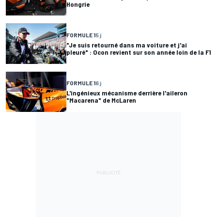
Hongrie
FORMULE 1
5 j
"Je suis retourné dans ma voiture et j'ai
pleuré" : Ocon revient sur son année loin de la F1
FORMULE 1
6 j
L'ingénieux mécanisme derrière l'aileron
"Macarena" de McLaren