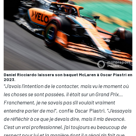
Daniel Ricciardo laissera son baquet McLaren à Oscar Piastri en
2023.
"J'avais l'intention de le contacter, mais vu le moment où
les choses se sont passées, il était sur un Grand Prix…
Franchement, je ne savais pas s'il voulait vraiment
entendre parler de moi"
, confie Oscar Piastri
. "J'essayais
de réfléchir à ce que je devais dire, mais il m'a devancé.
C'est un vrai professionnel, j'ai toujours eu beaucoup de
respect pour lui et la manière dont il a réagi n'a fait que