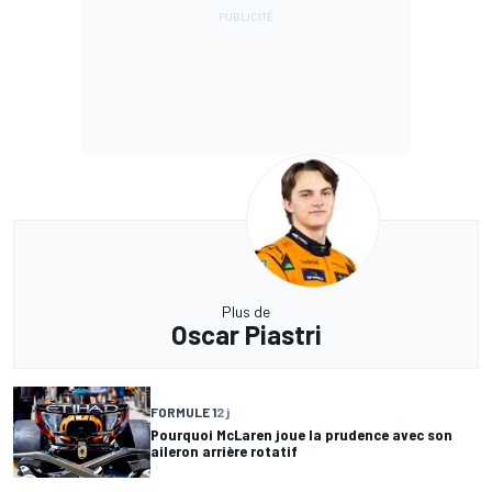
Plus de
Oscar Piastri
FORMULE 1
2 j
Pourquoi McLaren joue la prudence avec son
aileron arrière rotatif