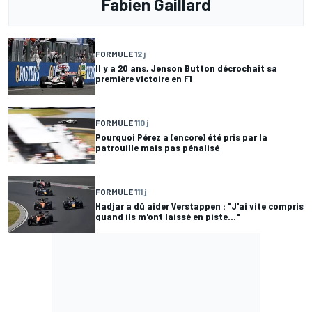
Fabien Gaillard
FORMULE 1
2 j
Il y a 20 ans, Jenson Button décrochait sa
première victoire en F1
FORMULE 1
10 j
Pourquoi Pérez a (encore) été pris par la
patrouille mais pas pénalisé
FORMULE 1
11 j
Hadjar a dû aider Verstappen : "J'ai vite compris
quand ils m'ont laissé en piste..."