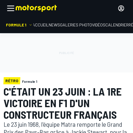
FORMULE 1
ACCUEIL
NEWS
GALERIES PHOTO
VIDÉOS
CALENDRIER
R
RÉTRO
Formule 1
C'ÉTAIT UN 23 JUIN : LA 1RE
VICTOIRE EN F1 D'UN
CONSTRUCTEUR FRANÇAIS
Le 23 juin 1968, l'équipe Matra remporte le Grand
Prix des Pays-Bas grâce à Jackie Stewart, pour la