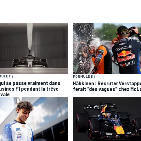
ULE 1
1 j
FORMULE 1
1 j
qui se passe vraiment dans
Häkkinen : Recruter Verstapp
 usines F1 pendant la trêve
ferait "des vagues" chez McL
ivale