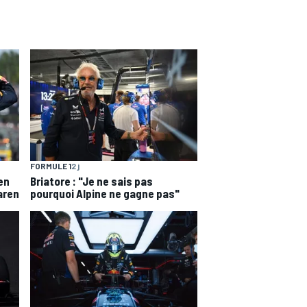
FORMULE 1
2 j
en
Briatore : "Je ne sais pas
aren
pourquoi Alpine ne gagne pas"