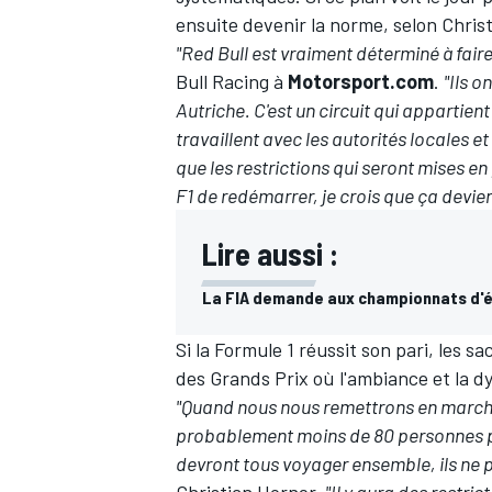
ensuite devenir la norme, selon Chris
"Red Bull est vraiment déterminé à fai
Bull Racing à
Motorsport.com
.
"Ils o
Autriche. C'est un circuit qui appartient 
travaillent avec les autorités locales et
que les restrictions qui seront mises en
F1 de redémarrer, je crois que ça devien
Lire aussi :
La FIA demande aux championnats d'év
Si la Formule 1 réussit son pari, les sa
des Grands Prix où l'ambiance et la d
"Quand nous nous remettrons en marche
probablement moins de 80 personnes par
devront tous voyager ensemble, ils ne
Christian Horner.
"Il y aura des restri