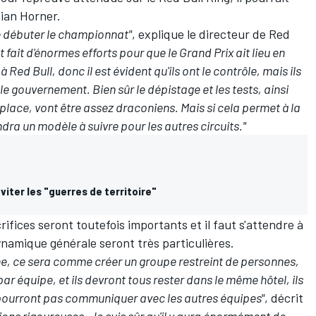
tian Horner.
re débuter le championnat"
, explique le directeur de Red
nt fait d'énormes efforts pour que le Grand Prix ait lieu en
à Red Bull, donc il est évident qu'ils ont le contrôle, mais ils
 le gouvernement. Bien sûr le dépistage et les tests, ainsi
 place, vont être assez draconiens. Mais si cela permet à la
dra un modèle à suivre pour les autres circuits."
iter les "guerres de territoire"
crifices seront toutefois importants et il faut s'attendre à
ynamique générale seront très particulières.
, ce sera comme créer un groupe restreint de personnes,
 équipe, et ils devront tous rester dans le même hôtel, ils
 pourront pas communiquer avec les autres équipes"
, décrit
ctions rigoureuses. Je suis sûr qu'il y aura énormément de