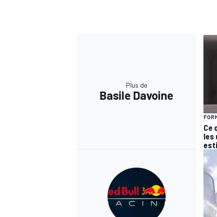
Plus de
Basile Davoine
FORM
Ce 
les
est