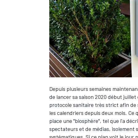
WRC
Depuis plusieurs semaines maintenant, 
de lancer sa saison 2020 début juillet
protocole sanitaire très strict afin d
WEC
les calendriers depuis deux mois. Ce q
place une "biosphère"
, tel que l'a dé
spectateurs et de médias, isolement s
systématiques. Si ce plan voit le jour