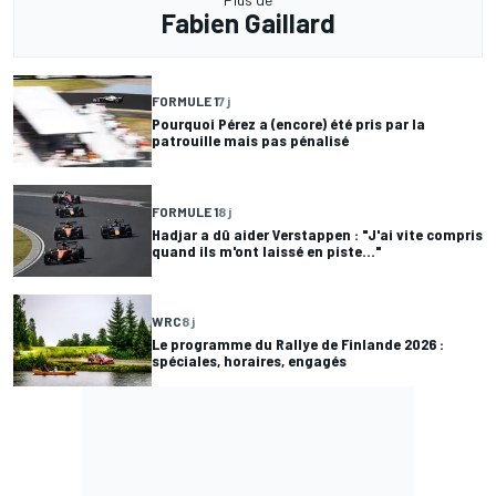
Fabien Gaillard
FORMULE 1
7 j
Pourquoi Pérez a (encore) été pris par la
patrouille mais pas pénalisé
FORMULE 1
8 j
Hadjar a dû aider Verstappen : "J'ai vite compris
quand ils m'ont laissé en piste..."
WRC
8 j
Le programme du Rallye de Finlande 2026 :
spéciales, horaires, engagés