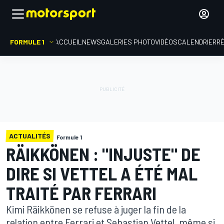
FORMULE 1
ACCUEIL
NEWS
GALERIES PHOTO
VIDÉOS
CALENDRIER
R
ACTUALITÉS
Formule 1
RÄIKKÖNEN : "INJUSTE" DE
DIRE SI VETTEL A ÉTÉ MAL
TRAITÉ PAR FERRARI
Kimi Räikkönen se refuse à juger la fin de la
relation entre Ferrari et Sebastian Vettel, même si