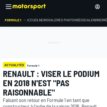
FORMULE 1
ACCUEIL
NEWS
GALERIES PHOTO
VIDÉOS
CALENDRIER
R
ACTUALITÉS
Formule 1
RENAULT : VISER LE PODIUM
EN 2018 N'EST "PAS
RAISONNABLE"
Faisant son retour en Formule 1 en tant que
constructeur à l'aube de la saison 2016, Renault