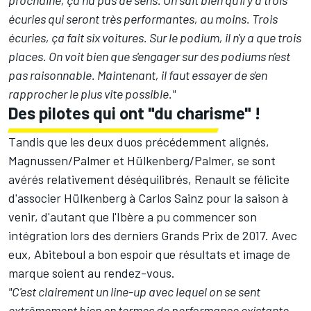
prochaine, ça n'a pas de sens. On sait bien qu'il y a trois
écuries qui seront très performantes, au moins. Trois
écuries, ça fait six voitures. Sur le podium, il n'y a que trois
places. On voit bien que s'engager sur des podiums n'est
pas raisonnable. Maintenant, il faut essayer de s'en
rapprocher le plus vite possible."
Des pilotes qui ont "du charisme" !
Tandis que les deux duos précédemment alignés,
Magnussen/Palmer et Hülkenberg/Palmer, se sont
avérés relativement déséquilibrés, Renault se félicite
d'associer Hülkenberg à
Carlos Sainz
pour la saison à
venir, d'autant que l'Ibère a pu commencer son
intégration lors des derniers Grands Prix de 2017. Avec
eux, Abiteboul a bon espoir que résultats et image de
marque soient au rendez-vous.
"C'est clairement un line-up avec lequel on se sent
extrêmement bien en termes de performance existante,