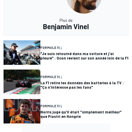
Plus de
Benjamin Vinel
FORMULE 1
5 j
"Je suis retourné dans ma voiture et j'ai
pleuré" : Ocon revient sur son année loin de la F1
FORMULE 1
9 j
La F1 retire les données des batteries à la TV :
"Ça n'intéresse pas les fans"
FORMULE 1
11 j
Norris juge qu'il était "simplement meilleur"
que Piastri en Hongrie