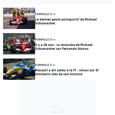
FORMULE 1
2 m
Le dernier geste antisportif de Michael
Schumacher
FORMULE 1
3 m
Il y a 20 ans : la revanche de Michael
Schumacher sur Fernando Alonso
FORMULE 1
7 m
Renault a dit adieu à la F1 : retour sur 21
moments clés de son histoire