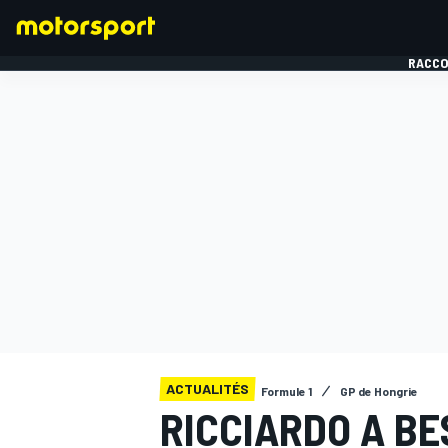
RACCO
FORMULE 1
ACTUALITÉS
Formule 1
GP de Hongrie
RICCIARDO A BE