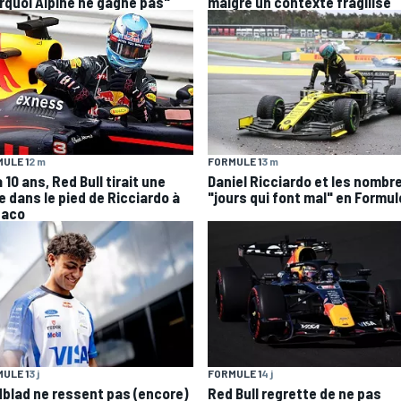
rquoi Alpine ne gagne pas"
malgré un contexte fragilisé
ULE 1
2 m
FORMULE 1
3 m
 a 10 ans, Red Bull tirait une
Daniel Ricciardo et les nombr
e dans le pied de Ricciardo à
"jours qui font mal" en Formul
aco
ULE 1
3 j
FORMULE 1
4 j
dblad ne ressent pas (encore)
Red Bull regrette de ne pas