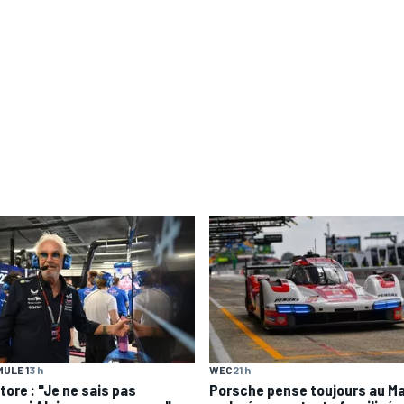
ULE 1
3 h
WEC
21 h
tore : "Je ne sais pas
Porsche pense toujours au M