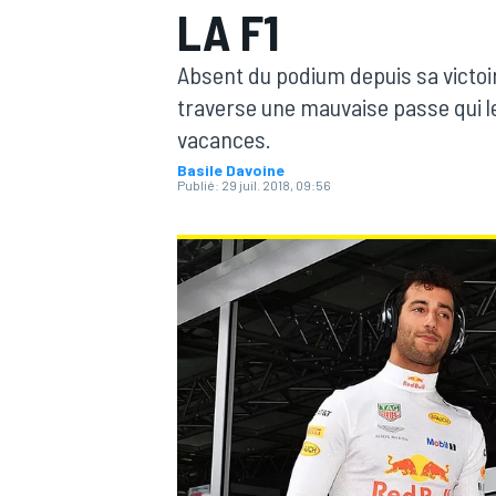
LA F1
Absent du podium depuis sa victoi
traverse une mauvaise passe qui 
vacances.
Basile Davoine
MOTOGP
Publié:
29 juil. 2018, 09:56