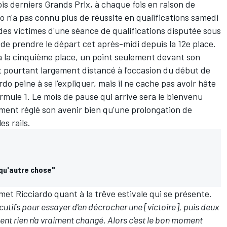
is derniers Grands Prix, à chaque fois en raison de
do n'a pas connu plus de réussite en qualifications samedi
 des victimes d'une séance de qualifications disputée sous
t de prendre le départ cet après-midi depuis la 12e place.
 à la cinquième place
, un point seulement devant son
t pourtant largement distancé à l'occasion du début de
do peine à se l'expliquer, mais il ne cache pas avoir hâte
rmule 1. Le mois de pause qui arrive sera le bienvenu
llement réglé son avenir bien qu'une prolongation de
es rails.
 qu'autre chose"
met Ricciardo quant à la trêve estivale qui se présente.
utifs pour essayer d'en décrocher une [victoire], puis deux
sent rien n'a vraiment changé. Alors c'est le bon moment