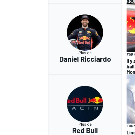
pou
Plus de
FORM
Daniel Ricciardo
Il y
ball
Mon
Plus de
FORM
Red Bull
Lin