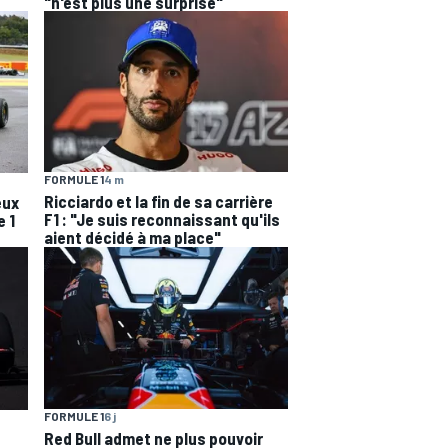
"n'est plus une surprise"
FORMULE 1
4 m
Ricciardo et la fin de sa carrière
eux
F1 : "Je suis reconnaissant qu'ils
e 1
aient décidé à ma place"
FORMULE 1
6 j
Red Bull admet ne plus pouvoir