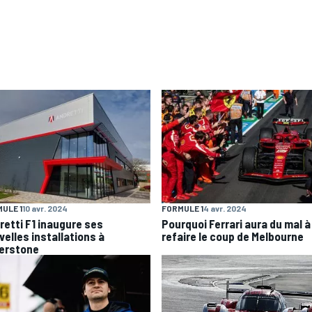
ULE 1
10 avr. 2024
FORMULE 1
4 avr. 2024
retti F1 inaugure ses
Pourquoi Ferrari aura du mal à
velles installations à
refaire le coup de Melbourne
verstone