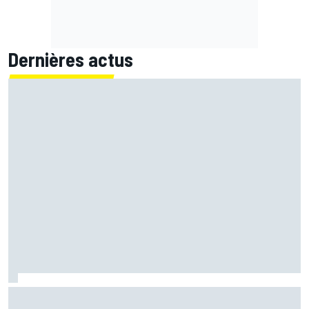
Dernières actus
Quartararo n'a jamais discuté de 2027 avec Yamaha :
"J'avais besoin d'air frais"