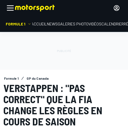
FORMULE 1
ACCUEIL
NEWS
GALERIES PHOTO
VIDÉOS
CALENDRIER
R
Formule 1
GP du Canada
VERSTAPPEN : "PAS
CORRECT" QUE LA FIA
CHANGE LES RÈGLES EN
COURS DE SAISON