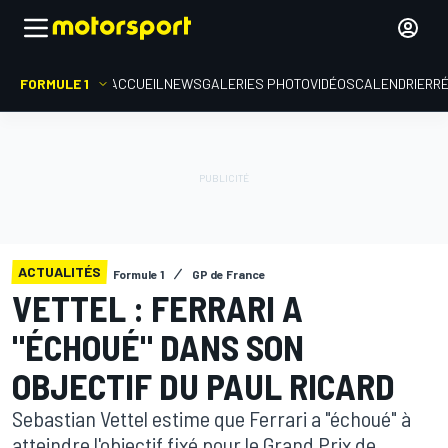
FORMULE 1
ACCUEIL
NEWS
GALERIES PHOTO
VIDÉOS
CALENDRIER
R
ACTUALITÉS
Formule 1
GP de France
VETTEL : FERRARI A
"ÉCHOUÉ" DANS SON
OBJECTIF DU PAUL RICARD
Sebastian Vettel estime que Ferrari a "échoué" à
atteindre l'objectif fixé pour le Grand Prix de