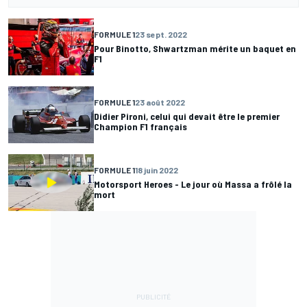
FORMULE 1
23 sept. 2022
Pour Binotto, Shwartzman mérite un baquet en
F1
FORMULE 1
23 août 2022
Didier Pironi, celui qui devait être le premier
Champion F1 français
FORMULE 1
18 juin 2022
Motorsport Heroes - Le jour où Massa a frôlé la
mort