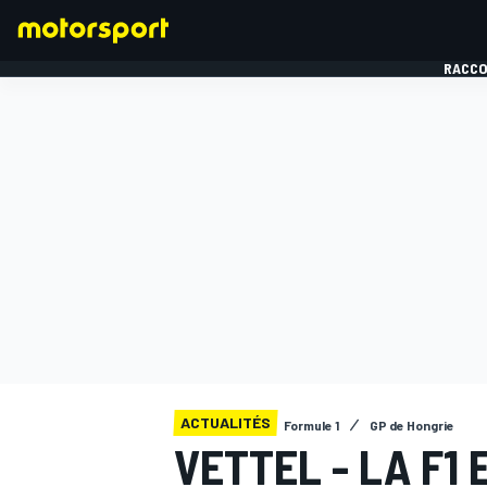
RACCO
FORMULE 1
ACTUALITÉS
Formule 1
GP de Hongrie
VETTEL - LA F1