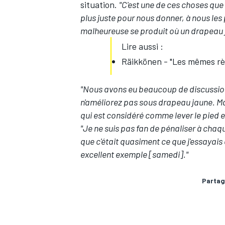
situation.
"C'est une de ces choses qu
plus juste pour nous donner, à nous les 
malheureuse se produit où un drapeau ja
Lire aussi :
Räikkönen - "Les mêmes règ
AUTRES CHAMPIONNATS
"Nous avons eu beaucoup de discussions i
n'améliorez pas sous drapeau jaune. M
qui est considéré comme lever le pied et 
"Je ne suis pas fan de pénaliser à chaq
que c'était quasiment ce que j'essayais 
excellent exemple [samedi]."
Partag