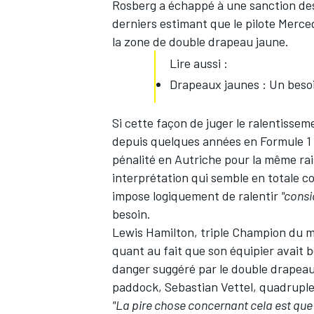
Rosberg a échappé à une sanction des 
derniers estimant que le pilote Merce
la zone de double drapeau jaune.
Lire aussi :
Drapeaux jaunes : Un besoi
Si cette façon de juger le ralentisse
depuis quelques années en Formule 1
pénalité en Autriche pour la même rai
interprétation qui semble en totale co
impose logiquement de ralentir
"cons
besoin.
Lewis Hamilton
, triple Champion du m
quant au fait que son équipier avait b
danger suggéré par le double drapeau
paddock,
Sebastian Vettel
, quadrupl
"La pire chose concernant cela est q