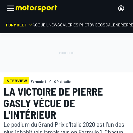
FORMULE 1
ACCUEIL
NEWS
GALERIES PHOTO
VIDÉOS
CALENDRIER
R
INTERVIEW
Formule 1
GP d'Italie
LA VICTOIRE DE PIERRE
GASLY VÉCUE DE
L'INTÉRIEUR
Le podium du Grand Prix d'Italie 2020 est l'un des
plus inhabituels jamais vus en Formule 1. Chacun