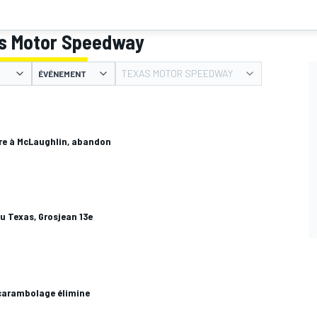
as Motor Speedway
TEXAS MOTOR SPEEDWAY
ÉVÉNEMENT
ire à McLaughlin, abandon
u Texas, Grosjean 13e
 carambolage élimine