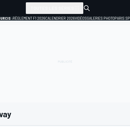
TOUTES LES SÉRIES
URCIS :
RÈGLEMENT F1 2026
CALENDRIER 2026
VIDÉOS
GALERIES PHOTO
PARIS S
way