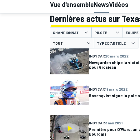
Vue d'ensemble
News
Vidéos
Dernières actus sur Tex
CHAMPIONNAT
PILOTE
ÉQUIPE
TYPE D'ARTICLE
MOTOGP
INDYCAR
20 mars 2022
Newgarden chipe la victo
pour Grosjean
INDYCAR
19 mars 2022
Rosenqvist signe la pole a
INDYCAR
3 mai 2021
Première pour O'Ward, un
Bourdais