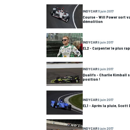
INDYCAR
11 juin 2017
Course - Will Power sort v
démolition
INDYCAR
9 juin 2017
EL2 - Carpenter le plus ra
INDYCAR
9 juin 2017
Qualifs - Charlie Kimball 
position !
INDYCAR
9 juin 2017
EL1 - Après la pluie, Scott 
INDYCAR
9 juin 2017