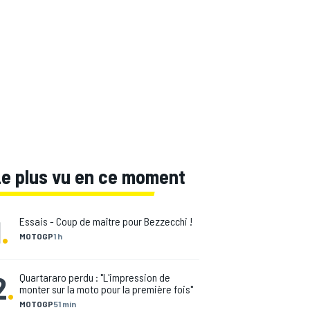
Le plus vu en ce moment
1
.
Essais - Coup de maître pour Bezzecchi !
MOTOGP
1 h
2
.
Quartararo perdu : "L'impression de
monter sur la moto pour la première fois"
MOTOGP
51 min