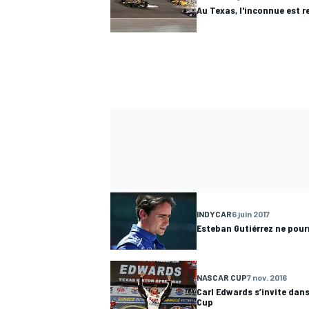
Au Texas, l'inconnue est r
INDYCAR
6 juin 2017
Esteban Gutiérrez ne pour
NASCAR CUP
7 nov. 2016
Carl Edwards s’invite dans
Cup