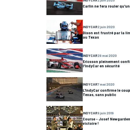
Carlin ne fera rouler qu'u
INDYCAR
2 juin 2020
Dixon est frustré par la li
au Texas
INDYCAR
29 mai 2020
Ericsson pleinement confi
l'IndyCar en sécurité
INDYCAR
7 mai 2020
L'IndyCar confirme le coup
Texas, sans public
INDYCAR
9 juin 2019
Course - Josef Newgarden 
victoire !