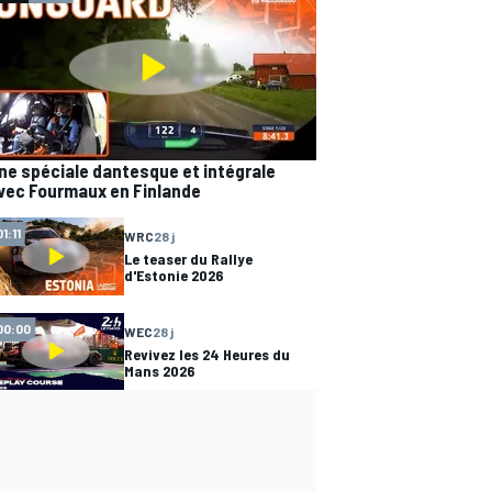
ne spéciale dantesque et intégrale
vec Fourmaux en Finlande
01:11
WRC
28 j
Le teaser du Rallye
d'Estonie 2026
00:00
WEC
28 j
Revivez les 24 Heures du
Mans 2026