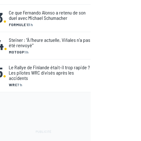
3
.
Ce que Fernando Alonso a retenu de son
duel avec Michael Schumacher
FORMULE 1
3 h
4
.
Steiner : "À l'heure actuelle, Viñales n'a pas
été renvoyé"
MOTOGP
1 h
5
.
Le Rallye de Finlande était-il trop rapide ?
Les pilotes WRC divisés après les
accidents
WRC
7 h