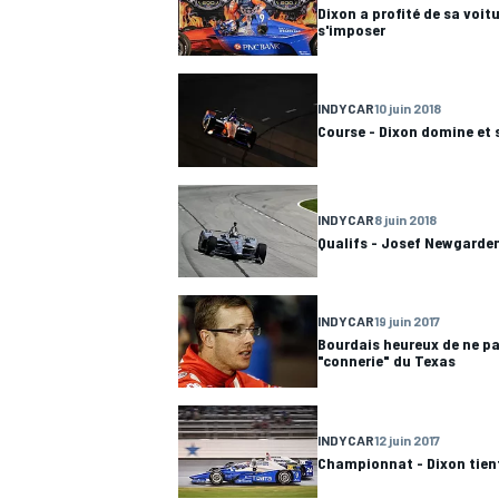
Dixon a profité de sa voit
s'imposer
INDYCAR
10 juin 2018
Course - Dixon domine et
AUTRES CHAMPIONNATS
INDYCAR
8 juin 2018
Qualifs - Josef Newgarden
INDYCAR
19 juin 2017
Bourdais heureux de ne pas
"connerie" du Texas
INDYCAR
12 juin 2017
Championnat - Dixon tient