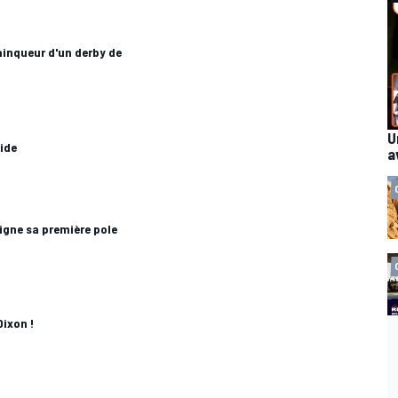
ainqueur d'un derby de
U
pide
a
signe sa première pole
Dixon !