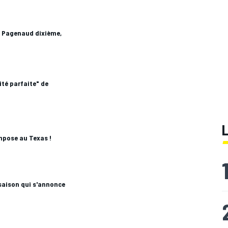
, Pagenaud dixième,
ité parfaite" de
mpose au Texas !
saison qui s'annonce