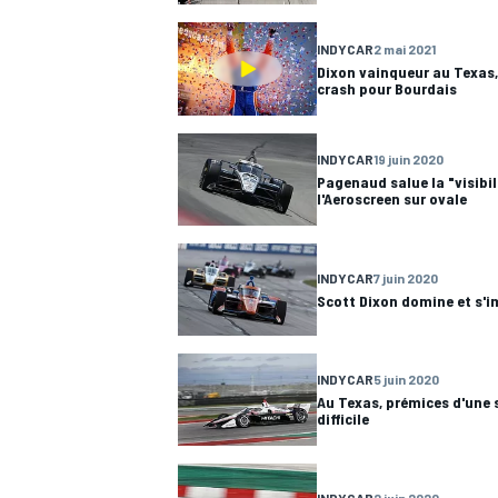
INDYCAR
2 mai 2021
WRC
Dixon vainqueur au Texas
crash pour Bourdais
INDYCAR
19 juin 2020
Pagenaud salue la "visibil
l'Aeroscreen sur ovale
INDYCAR
7 juin 2020
Scott Dixon domine et s'i
INDYCAR
5 juin 2020
WEC
Au Texas, prémices d'une 
difficile
INDYCAR
2 juin 2020