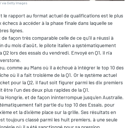
/ via Getty Images
t le rapport au format actuel de qualifications est le plus
 échecs à accéder à la phase finale dans laquelle se
ères lignes.
 de façon très comparable celle de ce qu'il a réussi à
fin du mois d'août, le pilote italien a systématiquement
a Q2 lors des essais du vendredi. Envoyé en Q1, il n'a
ilverstone.
peu, comme au Mans où il a échoué à intégrer le top 10 des
che où il a fait troisième de la Q1. Or le système actuel
ket pour la Q2, il faut soit figurer parmi les dix premiers
t être l'un des deux plus rapides de la Q1.
 la Hongrie, et de façon ininterrompue jusqu'en Australie.
stématiquement fait partie du top 10 des Essais, pour
xième et la dixième place sur la grille. Ses résultats en
'est toujours classé parmi les huit premiers, à une seule
ndonésie où il a été sanctionné pour sa pression