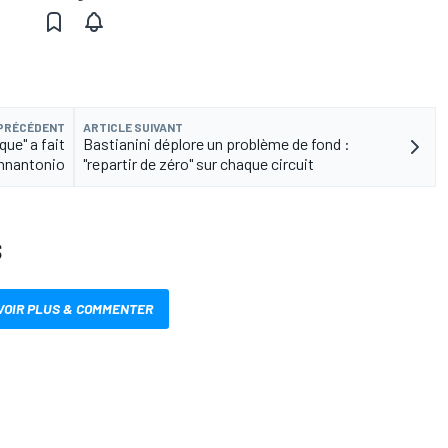
 PRÉCÉDENT
ARTICLE SUIVANT
ue" a fait
Bastianini déplore un problème de fond :
annantonio
"repartir de zéro" sur chaque circuit
S
VOIR PLUS & COMMENTER