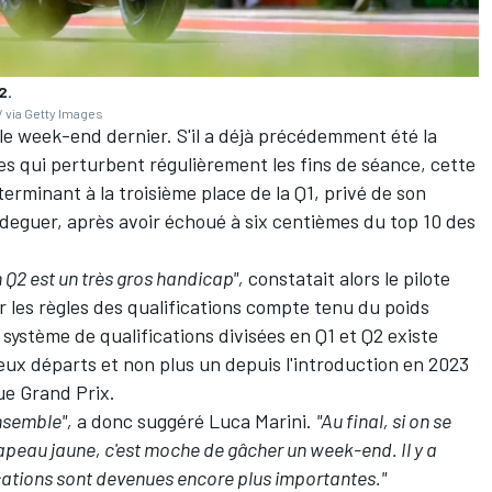
2.
 via Getty Images
, le week-end dernier. S'il a déjà précédemment été la
es qui perturbent régulièrement les fins de séance, cette
 terminant à la troisième place de la Q1, privé de son
ldeguer
, après avoir échoué à six centièmes du top 10 des
 Q2 est un très gros handicap",
constatait alors le pilote
r les règles des qualifications compte tenu du poids
 système de qualifications divisées en Q1 et Q2 existe
deux départs et non plus un depuis l'introduction en 2023
ue Grand Prix.
ensemble",
a donc suggéré Luca Marini.
"Au final, si on se
drapeau jaune, c'est moche de gâcher un week-end. Il y a
cations sont devenues encore plus importantes."