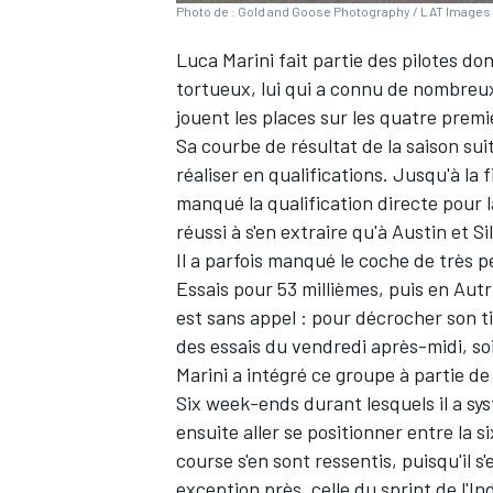
Photo de : Gold and Goose Photography / LAT Images 
Luca Marini
fait partie des pilotes don
tortueux, lui qui a connu de nombreux
jouent les places sur les quatre premi
Sa courbe de résultat de la saison suit
réaliser en qualifications. Jusqu'à la 
manqué la qualification directe pour l
réussi à s'en extraire qu'à Austin et S
Il a parfois manqué le coche de très 
Essais pour 53 millièmes, puis en Autri
est sans appel : pour décrocher son tic
des essais du vendredi après-midi, soi
Marini a intégré ce groupe à partie de
Six week-ends durant lesquels il a sy
ensuite aller se positionner entre la si
course s'en sont ressentis, puisqu'il s
exception près, celle du sprint de l'I