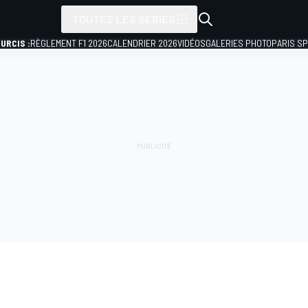
TOUTES LES SÉRIES
URCIS :
RÈGLEMENT F1 2026
CALENDRIER 2026
VIDÉOS
GALERIES PHOTO
PARIS S