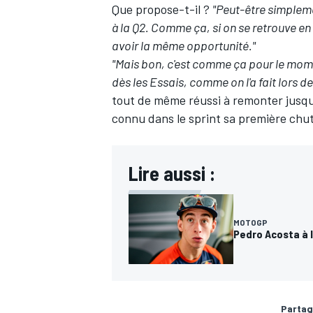
Que propose-t-il ?
"Peut-être simplem
à la Q2. Comme ça, si on se retrouve en
avoir la même opportunité."
"Mais bon, c'est comme ça pour le momen
dès les Essais, comme on l'a fait lors d
tout de même réussi à remonter jusqu
connu dans le sprint
sa première chut
Lire aussi :
MOTOGP
Pedro Acosta à 
Partag