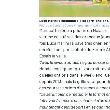
Luca Marini a enchaîné six apparitions en Q
Photo de: Gold and Goose Photography / LAT Images /
Mais cette série a pris fin en Malaisie
AUTRES CHAMPIONNATS
victime collatérale des drapeaux jaun
fois Luca Marini l'a payé très cher, en
dernier tour par la chute de
Fermín A
Essais la veille.
"Avec le niveau actuel, ne pas passer en
Honda, expliquant qu'il voudrait revoi
qu'elles ont pris dans le week-end. Ce
depuis 2013, mais la grille vaut pour 
des courses sprints disputées à chaq
"Ce serait bien de réétudier le format 
fait avoir à cause d'une chute et d'un 
maintenant deux départs et les qualifi