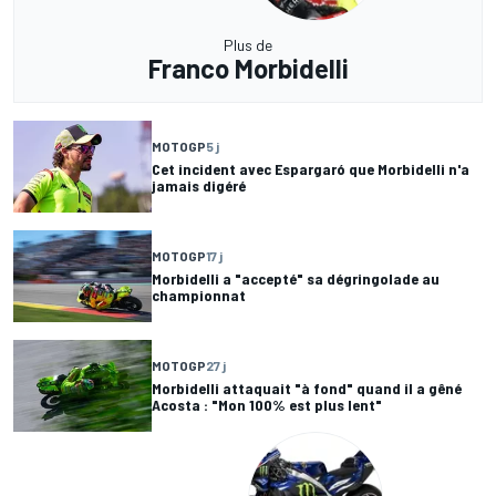
Plus de
Franco Morbidelli
MOTOGP
5 j
Cet incident avec Espargaró que Morbidelli n'a
jamais digéré
MOTOGP
17 j
Morbidelli a "accepté" sa dégringolade au
championnat
MOTOGP
27 j
Morbidelli attaquait "à fond" quand il a gêné
Acosta : "Mon 100% est plus lent"