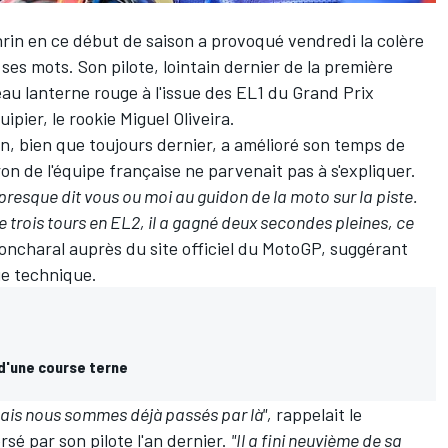
rin
en ce début de saison a provoqué vendredi la colère
ses mots. Son pilote,
lointain dernier de la première
eau lanterne rouge à l'issue des EL1 du Grand Prix
uipier, le rookie
Miguel Oliveira
.
en, bien que toujours dernier, a amélioré son temps de
n de l'équipe française ne parvenait pas à s'expliquer.
 presque dit vous ou moi au guidon de la moto sur la piste.
e trois tours en EL2, il a gagné deux secondes pleines, ce
ncharal auprès du site officiel du MotoGP, suggérant
ue technique.
 d'une course terne
mais nous sommes déjà passés par là",
rappelait le
sé par son pilote l'an dernier.
"Il a fini neuvième de sa