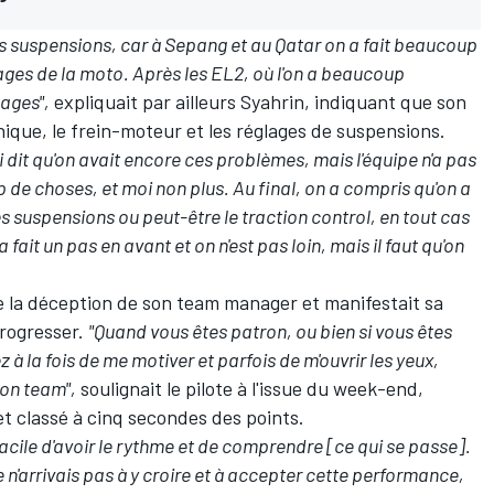
es suspensions, car à Sepang et au Qatar on a fait beaucoup
ages de la moto. Après les EL2, où l'on a beaucoup
ages",
expliquait par ailleurs Syahrin, indiquant que son
onique, le frein-moteur et les réglages de suspensions.
'ai dit qu'on avait encore ces problèmes, mais l'équipe n'a pas
p de choses, et moi non plus. Au final, on a compris qu'on a
s suspensions ou peut-être le traction control, en tout cas
ait un pas en avant et on n'est pas loin, mais il faut qu'on
e la déception de son team manager et manifestait sa
rogresser.
"Quand vous êtes patron, ou bien si vous êtes
 la fois de me motiver et parfois de m'ouvrir les yeux,
mon team",
soulignait le pilote à l'issue du week-end,
t classé à cinq secondes des points.
 facile d'avoir le rythme et de comprendre [ce qui se passe].
 n'arrivais pas à y croire et à accepter cette performance,