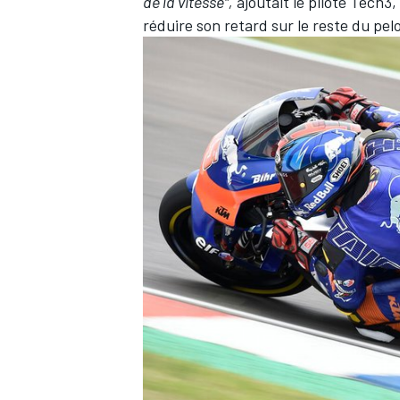
de la vitesse",
ajoutait le pilote
Tech3
,
réduire son retard sur le reste du pel
AUTRES CHAMPIONNATS