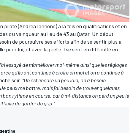
 pilote (
Andrea Iannone
) à la fois en qualifications et en
condes du vainqueur au lieu de 43 au Qatar. Un début
soin de poursuivre ses efforts afin de se sentir plus à
 pour lui, et avec laquelle il se sent en difficulté en
j'ai essayé de m'améliorer moi-même ainsi que les réglages
rce qu'ils ont continué à croire en moi et on a continué à
nche soir.
"On est encore un peu loin, on a besoin
Je peux me battre, mais j'ai besoin de trouver quelques
 bon rythme en course, car à mi-distance on perd un peu le
ifficile de garder du grip."
rgentine