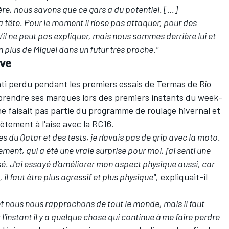
e, nous savons que ce gars a du potentiel. […]
a tête. Pour le moment il n'ose pas attaquer, pour des
'il ne peut pas expliquer, mais nous sommes derrière lui et
en plus de Miguel dans un futur très proche."
ive
nti perdu pendant les premiers essais de
Termas de Río
e prendre ses marques lors des premiers instants du week-
ne faisait pas partie du programme de roulage hivernal et
lètement à l'aise avec la RC16.
es du Qatar et des tests, je n'avais pas de grip avec la moto.
ment, qui a été une vraie surprise pour moi, j'ai senti une
é. J'ai essayé d'améliorer mon aspect physique aussi, car
il faut être plus agressif et plus physique",
expliquait-il
nous nous rapprochons de tout le monde, mais il faut
 l'instant il y a quelque chose qui continue à me faire perdre