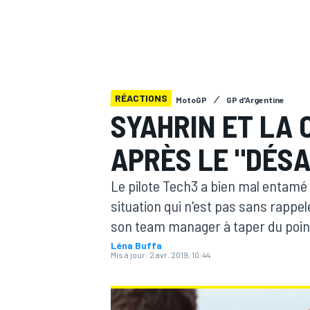
RÉACTIONS
MotoGP
GP d'Argentine
MOTOGP
SYAHRIN ET LA
APRÈS LE "DÉSA
Le pilote Tech3 a bien mal entam
situation qui n'est pas sans rappele
son team manager à taper du poing
Léna Buffa
Mis à jour:
2 avr. 2019, 10:44