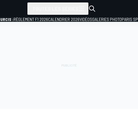
TOUTES LES SÉRIES
URCIS :
RÈGLEMENT F1 2026
CALENDRIER 2026
VIDÉOS
GALERIES PHOTO
PARIS S