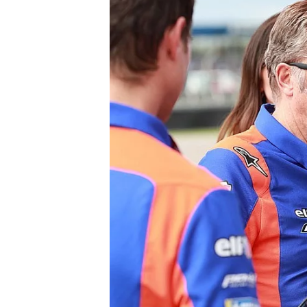
WRC
WEC