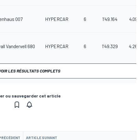
kenhaus 007
HYPERCAR
6
1'49.164
4.097
ll Vandervell 680
HYPERCAR
6
1'49.329
4.262
VOIR LES RÉSULTATS COMPLETS
er ou sauvegarder cet article
 PRÉCÉDENT
ARTICLE SUIVANT