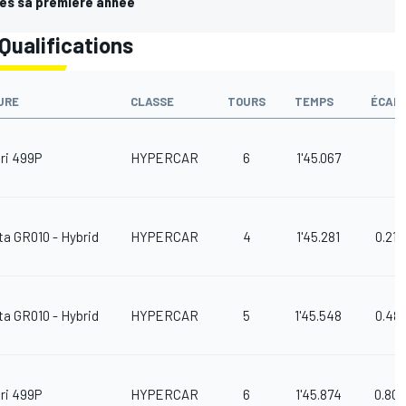
dès sa première année
Qualifications
URE
CLASSE
TOURS
TEMPS
ÉCAR
ri 499P
HYPERCAR
6
1'45.067
ta GR010 - Hybrid
HYPERCAR
4
1'45.281
0.214
ta GR010 - Hybrid
HYPERCAR
5
1'45.548
0.481
ri 499P
HYPERCAR
6
1'45.874
0.807