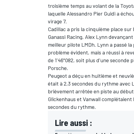
troisième temps au volant de la Toyota
laquelle
Alessandro Pier Guidi
a échoué
virage 7.
Cadillac a pris la cinquième place sur
Ganassi Racing,
Alex Lynn
devançant l
meilleur pilote LMDh. Lynn a passé la
problème évident, mais a réussi à reve
de 1'46"082, soit plus d'une seconde p
Porsche.
Peugeot a déçu en huitième et neuviè
était à 2,3 secondes du rythme avec
L
brièvement arrêtée en piste au début 
Glickenhaus et
Vanwall
complétaient l
secondes du rythme.
Lire aussi :