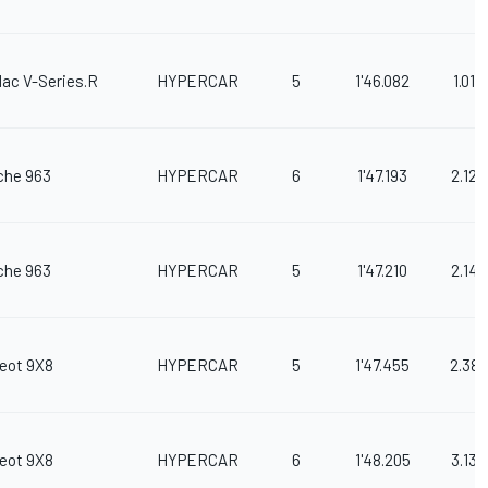
lac V-Series.R
HYPERCAR
5
1'46.082
1.015
che 963
HYPERCAR
6
1'47.193
2.126
che 963
HYPERCAR
5
1'47.210
2.143
eot 9X8
HYPERCAR
5
1'47.455
2.388
eot 9X8
HYPERCAR
6
1'48.205
3.138