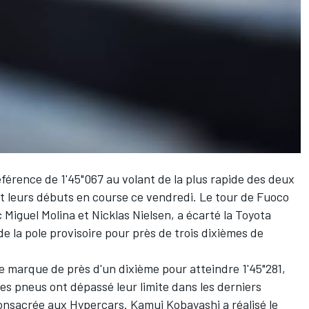
éférence de 1'45"067 au volant de la plus rapide des deux
t leurs débuts en course ce vendredi. Le tour de Fuoco
c
Miguel Molina
et
Nicklas Nielsen
, a écarté la Toyota
e la pole provisoire pour près de trois dixièmes de
re marque de près d'un dixième pour atteindre 1'45"281,
les pneus ont dépassé leur limite dans les derniers
consacrée aux Hypercars.
Kamui Kobayashi
a réalisé le