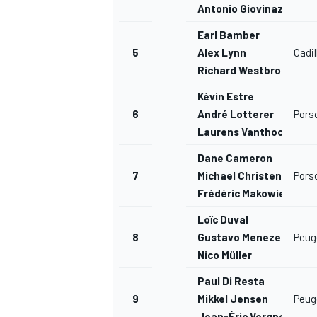
Antonio Giovinazzi
Earl Bamber
5
Alex Lynn
Cadil
Richard Westbrook
AUTRES CHAMPIONNATS
Kévin Estre
6
André Lotterer
Pors
Laurens Vanthoor
Dane Cameron
7
Michael Christensen
Pors
Frédéric Makowiecki
Loïc Duval
8
Gustavo Menezes
Peug
Nico Müller
Paul Di Resta
9
Mikkel Jensen
Peug
Jean-Éric Vergne