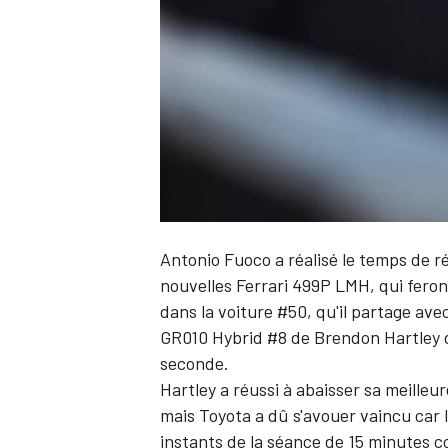
WRC
Antonio Fuoco
a réalisé le temps de r
nouvelles Ferrari 499P LMH, qui feron
dans la voiture #50, qu'il partage ave
GR010 Hybrid #8 de
Brendon Hartley
d
WEC
seconde.
Hartley a réussi à abaisser sa meilleu
mais Toyota a dû s'avouer vaincu car 
instants de la séance de 15 minutes 