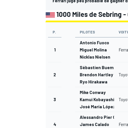
Ferrari juge peu probable de gagner 
1000 Miles de Sebring - 
P.
PILOTES
VOIT
Antonio Fuoco
1
Miguel Molina
Ferra
Nicklas Nielsen
Sébastien Buemi
2
Brendon Hartley
Toyo
Ryo Hirakawa
Mike Conway
3
Kamui Kobayashi
Toyo
José María López
Alessandro Pier Guidi
4
James Calado
Ferra