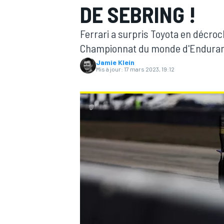
DE SEBRING !
Ferrari a surpris Toyota en décroc
Championnat du monde d'Endurance
Jamie Klein
Mis à jour:
17 mars 2023, 19:12
MOTOGP