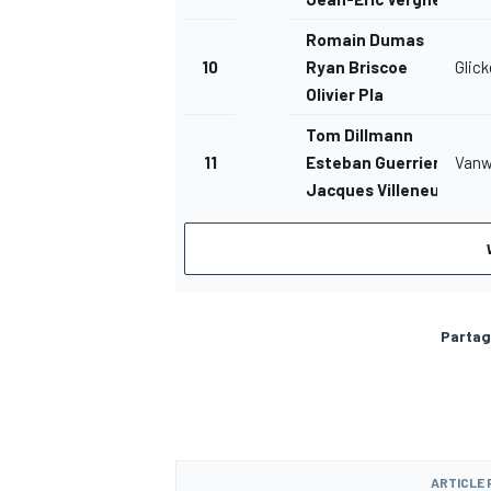
Romain Dumas
10
Ryan Briscoe
Glic
Olivier Pla
Tom Dillmann
11
Esteban Guerrieri
Vanwa
Jacques Villeneuve
Partag
ARTICLE