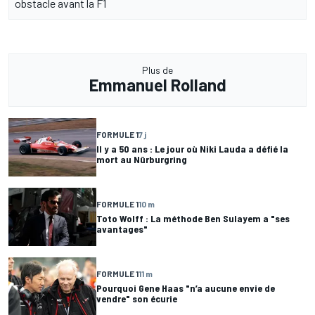
obstacle avant la F1
Plus de
Emmanuel Rolland
FORMULE 1
7 j
Il y a 50 ans : Le jour où Niki Lauda a défié la
mort au Nürburgring
FORMULE 1
10 m
Toto Wolff : La méthode Ben Sulayem a "ses
avantages"
FORMULE 1
11 m
Pourquoi Gene Haas "n’a aucune envie de
vendre" son écurie