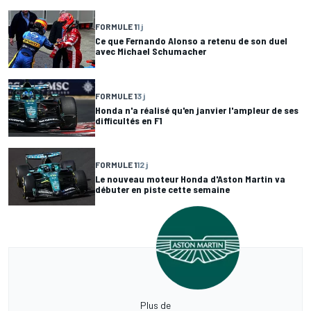
FORMULE 1
1 j
Ce que Fernando Alonso a retenu de son duel
avec Michael Schumacher
FORMULE 1
3 j
Honda n'a réalisé qu'en janvier l'ampleur de ses
difficultés en F1
FORMULE 1
12 j
Le nouveau moteur Honda d'Aston Martin va
débuter en piste cette semaine
Plus de