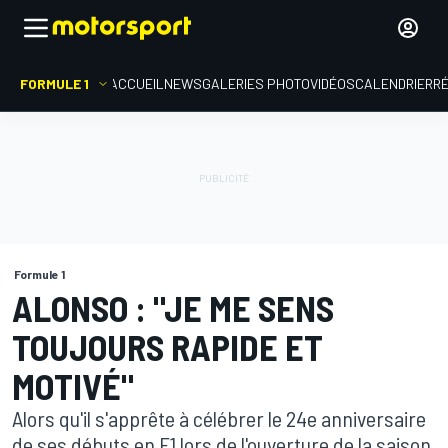
FORMULE 1
ACCUEIL
NEWS
GALERIES PHOTO
VIDÉOS
CALENDRIER
R
Formule 1
ALONSO : "JE ME SENS
TOUJOURS RAPIDE ET
MOTIVÉ"
Alors qu'il s'apprête à célébrer le 24e anniversaire
de ses débuts en F1 lors de l'ouverture de la saison