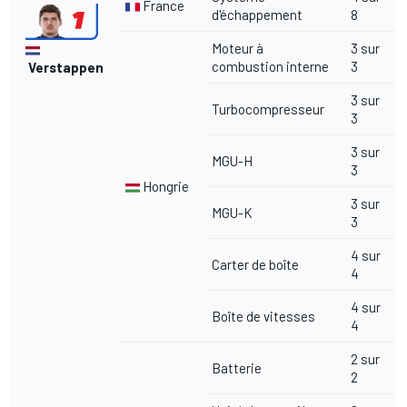
France
d'échappement
8
Moteur à
3 sur
combustion interne
3
Verstappen
3 sur
Turbocompresseur
3
3 sur
MGU-H
3
Hongrie
3 sur
MGU-K
3
4 sur
Carter de boîte
4
4 sur
Boîte de vitesses
4
2 sur
Batterie
2