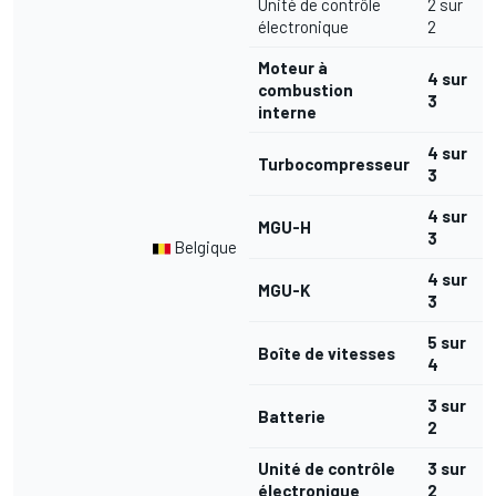
Unité de contrôle
2 sur
électronique
2
Moteur à
4 sur
combustion
3
interne
4 sur
Turbocompresseur
3
4 sur
MGU-H
3
Belgique
4 sur
MGU-K
3
5 sur
Boîte de vitesses
4
3 sur
Batterie
2
Unité de contrôle
3 sur
électronique
2