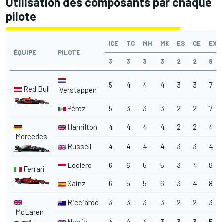
Utilisation des composants par chaque
pilote
ICE
TC
MH
MK
ES
CE
EX
ÉQUIPE
PILOTE
3
3
3
3
2
2
8
5
4
4
4
3
3
7
Red Bull
Verstappen
Pérez
5
3
3
3
2
2
7
Hamilton
4
4
4
4
2
2
4
Mercedes
Russell
4
4
4
4
3
3
4
Leclerc
6
6
5
5
3
4
9
Ferrari
Sainz
6
5
5
6
3
4
8
Ricciardo
3
3
3
3
2
2
3
McLaren
Norris
4
4
4
3
3
3
5