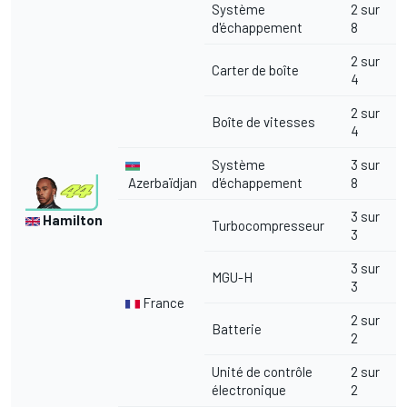
Système
2 sur
d'échappement
8
2 sur
Carter de boîte
4
2 sur
Boîte de vitesses
4
Système
3 sur
Azerbaïdjan
d'échappement
8
3 sur
Hamilton
Turbocompresseur
3
3 sur
MGU-H
3
France
2 sur
Batterie
2
Unité de contrôle
2 sur
électronique
2