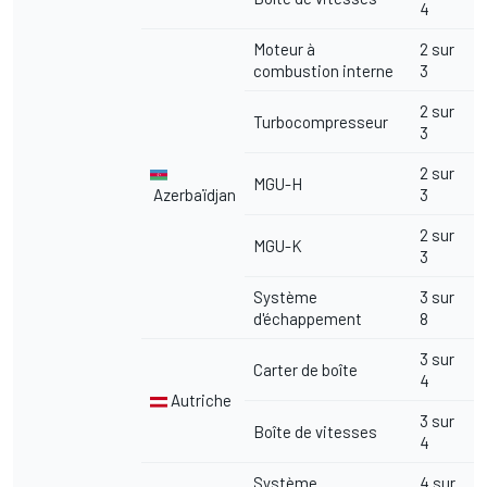
4
Moteur à
2 sur
combustion interne
3
2 sur
Turbocompresseur
3
2 sur
MGU-H
Azerbaïdjan
3
2 sur
MGU-K
3
Système
3 sur
d'échappement
8
3 sur
Carter de boîte
4
Autriche
3 sur
Boîte de vitesses
4
Système
4 sur