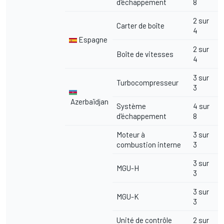
d'échappement
8
2 sur
Carter de boîte
4
Espagne
2 sur
Boîte de vitesses
4
3 sur
Turbocompresseur
3
Azerbaïdjan
Système
4 sur
d'échappement
8
Moteur à
3 sur
combustion interne
3
3 sur
MGU-H
3
3 sur
MGU-K
3
Unité de contrôle
2 sur