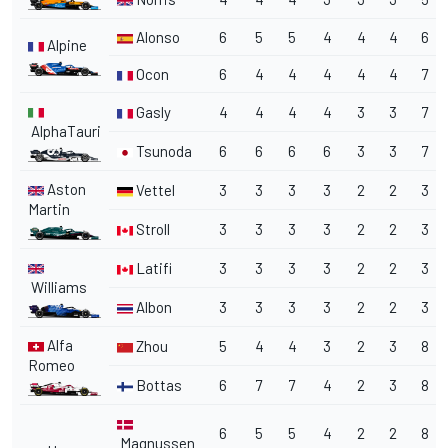
Alonso
6
5
5
4
4
4
6
Alpine
Ocon
6
4
4
4
4
4
7
Gasly
4
4
4
4
3
3
7
AlphaTauri
Tsunoda
6
6
6
6
3
3
7
Aston
Vettel
3
3
3
3
2
2
3
Martin
Stroll
3
3
3
3
2
2
3
Latifi
3
3
3
3
2
2
3
Williams
Albon
3
3
3
3
2
2
3
Alfa
Zhou
5
4
4
3
2
3
8
Romeo
Bottas
6
7
7
4
2
3
8
6
5
5
4
2
2
8
Magnussen