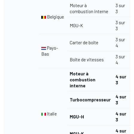
Moteur à
3 sur
combustion interne
3
Belgique
3 sur
MGU-K
3
3 sur
Carter de boîte
4
Pays-
Bas
3 sur
Boîte de vitesses
4
Moteur à
4 sur
combustion
3
interne
4 sur
Turbocompresseur
3
Italie
4 sur
MGU-H
3
4 sur
MGU-K