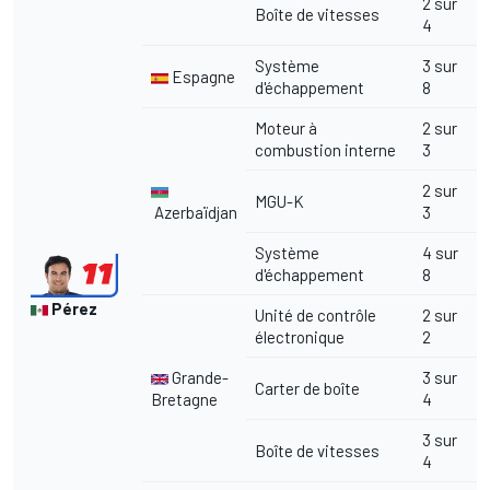
2 sur
Boîte de vitesses
4
Système
3 sur
Espagne
d'échappement
8
Moteur à
2 sur
combustion interne
3
2 sur
MGU-K
Azerbaïdjan
3
Système
4 sur
d'échappement
8
Pérez
Unité de contrôle
2 sur
électronique
2
Grande-
3 sur
Carter de boîte
Bretagne
4
3 sur
Boîte de vitesses
4