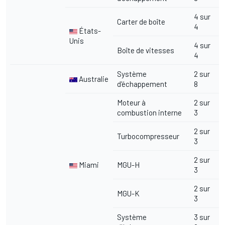
4 sur
Carter de boîte
4
États-
Unis
4 sur
Boîte de vitesses
4
Système
2 sur
Australie
d'échappement
8
Moteur à
2 sur
combustion interne
3
2 sur
Turbocompresseur
3
2 sur
Miami
MGU-H
3
2 sur
MGU-K
3
Système
3 sur