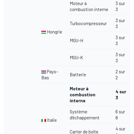
Moteur à
3 sur
combustion interne
3
3 sur
Turbocompresseur
3
Hongrie
3 sur
MGU-H
3
3 sur
MGU-K
3
Pays-
2 sur
Batterie
Bas
2
Moteur à
4 sur
combustion
3
interne
Système
6 sur
d'échappement
8
Italie
4 sur
Carter de boîte