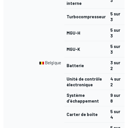
3
interne
5 sur
Turbocompresseur
3
5 sur
MGU-H
3
5 sur
MGU-K
3
Belgique
3 sur
Batterie
2
Unité de contrôle
4 sur
électronique
2
Système
9 sur
d'échappement
8
5 sur
Carter de boîte
4
5 sur