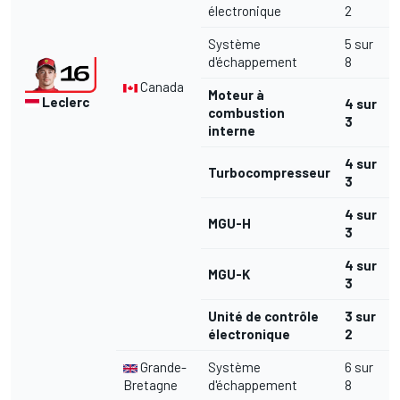
électronique
2
Système
5 sur
d'échappement
8
Canada
Moteur à
Leclerc
4 sur
combustion
3
interne
4 sur
Turbocompresseur
3
4 sur
MGU-H
3
4 sur
MGU-K
3
Unité de contrôle
3 sur
électronique
2
Grande-
Système
6 sur
Bretagne
d'échappement
8