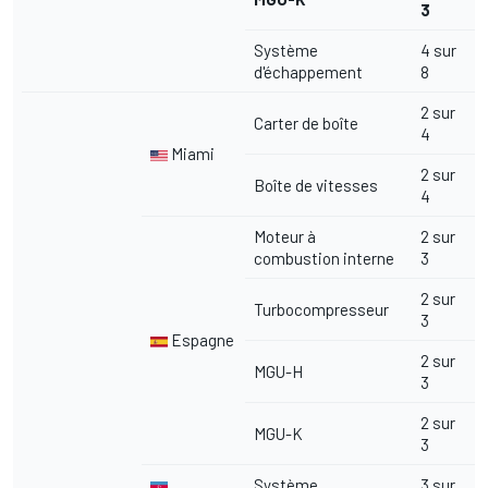
3
Système
4 sur
d'échappement
8
2 sur
Carter de boîte
4
Miami
2 sur
Boîte de vitesses
4
Moteur à
2 sur
combustion interne
3
2 sur
Turbocompresseur
3
Espagne
2 sur
MGU-H
3
2 sur
MGU-K
3
Système
3 sur