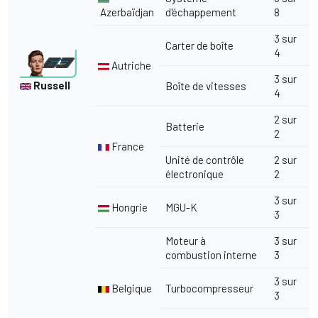
Azerbaïdjan
d'échappement
8
3 sur
Carter de boîte
4
Autriche
3 sur
Russell
Boîte de vitesses
4
2 sur
Batterie
2
France
Unité de contrôle
2 sur
électronique
2
3 sur
Hongrie
MGU-K
3
Moteur à
3 sur
combustion interne
3
3 sur
Belgique
Turbocompresseur
3