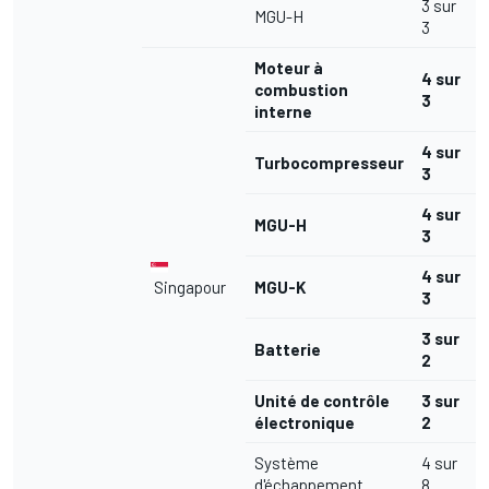
3 sur
MGU-H
3
Moteur à
4 sur
combustion
3
interne
4 sur
Turbocompresseur
3
4 sur
MGU-H
3
4 sur
Singapour
MGU-K
3
3 sur
Batterie
2
Unité de contrôle
3 sur
électronique
2
Système
4 sur
d'échappement
8