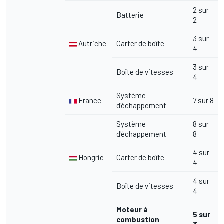
2 sur
Batterie
2
3 sur
Autriche
Carter de boîte
4
3 sur
Boîte de vitesses
4
Système
France
7 sur 8
d'échappement
Système
8 sur
d'échappement
8
4 sur
Hongrie
Carter de boîte
4
4 sur
Boîte de vitesses
4
Moteur à
5 sur
combustion