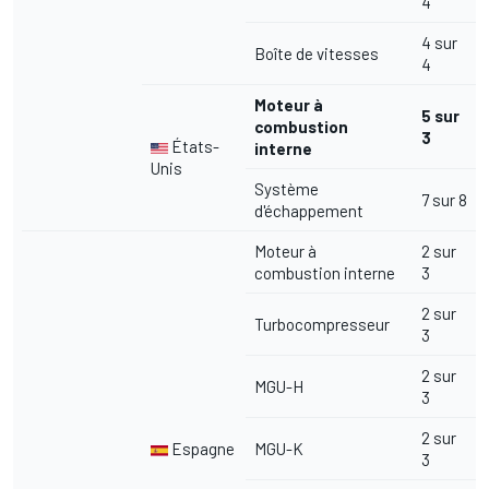
4
4 sur
Boîte de vitesses
4
Moteur à
5 sur
combustion
3
États-
interne
Unis
Système
7 sur 8
d'échappement
Moteur à
2 sur
combustion interne
3
2 sur
Turbocompresseur
3
2 sur
MGU-H
3
2 sur
Espagne
MGU-K
3