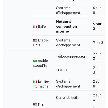
Système
6 sur
d'échappement
8
Moteur à
5 sur
Italie
combustion
3
interne
États-
Système
7 sur 8
Unis
d'échappement
2 sur
Turbocompresseur
3
Arabie
saoudite
2 sur
MGU-H
3
Émilie-
Système
2 sur
Romagne
d'échappement
8
2 sur
Carter de boîte
4
Miami