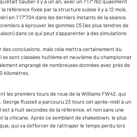
u'était Sauber il y a un an, avec un 1'17"762 quasiment
a référence fixée par la structure suisse il y a 12 mois.
éri en 1'17"704 dans les derniers instants de la séance,
s premiers à éprouver les gommes C5 (les plus tendres de
saison) dans ce qui peut s'apparenter à des simulations
er des conclusions, mais cela mettra certainement du
i se sont classées huitième et neuvième du
championnat
également engrangé de nombreuses données avec près de
0 kilomètres.
ont les premiers tours de roue de la Williams FW42, qui
n.
George Russell
a parcouru 23 tours cet après-midi à un
 est à huit secondes de la référence, et non sans une
ant la chicane. Après ce semblant de shakedown, le plus
ique, qui va s'efforcer de rattraper le temps perdu lors
.