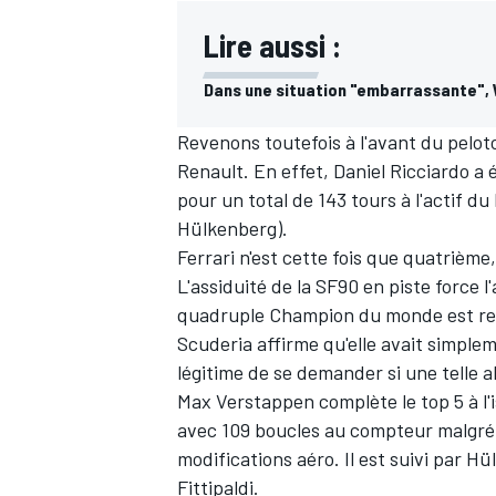
Lire aussi :
Dans une situation "embarrassante", 
Revenons toutefois à l'avant du pelot
Renault. En effet,
Daniel Ricciardo
a é
pour un total de 143 tours à l'actif d
Hülkenberg
).
Ferrari n'est cette fois que quatrième
L'assiduité de la SF90 en piste force l
quadruple Champion du monde est res
Scuderia affirme qu'elle avait simple
légitime de se demander si une telle a
Max Verstappen
complète le top 5 à l
avec 109 boucles au compteur malgré
modifications aéro. Il est suivi par H
Fittipaldi
.