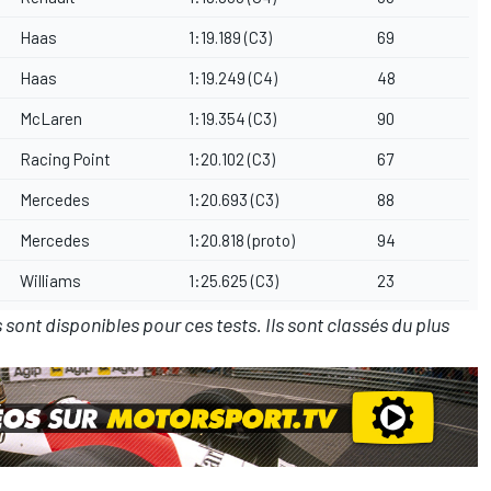
Haas
1:19.189 (C3)
69
Haas
1:19.249 (C4)
48
McLaren
1:19.354 (C3)
90
Racing Point
1:20.102 (C3)
67
Mercedes
1:20.693 (C3)
88
Mercedes
1:20.818 (proto)
94
Williams
1:25.625 (C3)
23
 sont disponibles pour ces tests. Ils sont classés du plus