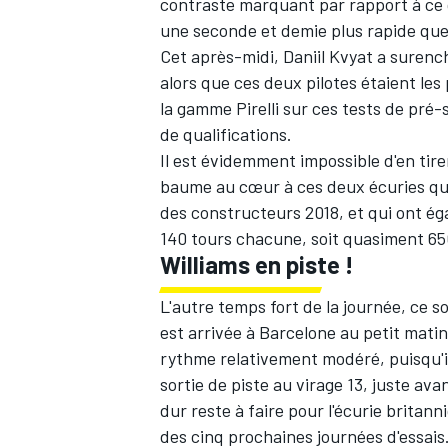
contraste marquant par rapport à ce q
une seconde et demie plus rapide que l
Cet après-midi,
Daniil Kvyat
a surench
alors que ces deux pilotes étaient le
la gamme Pirelli sur ces tests de pré-
de qualifications.
Il est évidemment impossible d'en tir
baume au cœur à ces deux écuries qu
des constructeurs 2018
, et qui ont 
140 tours chacune, soit quasiment 65
Williams en piste !
L'autre temps fort de la journée, ce s
est arrivée à Barcelone au petit mati
rythme relativement modéré, puisqu'il
sortie de piste au virage 13, juste av
dur reste à faire pour l'écurie britann
des cinq prochaines journées d'essais