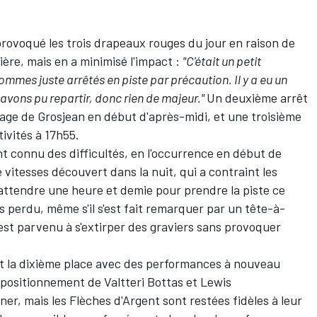
provoqué les trois drapeaux rouges du jour en raison de
mière, mais en a minimisé l'impact :
"C'était un petit
mes juste arrêtés en piste par précaution. Il y a eu un
avons pu repartir, donc rien de majeur."
Un deuxième arrêt
ulage de Grosjean en début d'après-midi, et une troisième
ivités à 17h55.
 connu des difficultés, en l'occurrence en début de
vitesses découvert dans la nuit, qui a contraint les
attendre une heure et demie pour prendre la piste ce
s perdu, même s'il s'est fait remarquer par un tête-à-
 est parvenu à s'extirper des graviers sans provoquer
t la dixième place avec des performances à nouveau
e positionnement de
Valtteri Bottas
et
Lewis
er, mais les Flèches d'Argent sont restées fidèles à leur