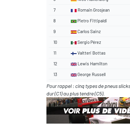
7
Romain Grosjean
8
Pietro Fittipaldi
9
Carlos Sainz
10
Sergio Pérez
11
Valtteri Bottas
12
Lewis Hamilton
13
George Russell
Pour rappel : cinq types de pneus slicks
dur (C1) au plus tendre (C5).