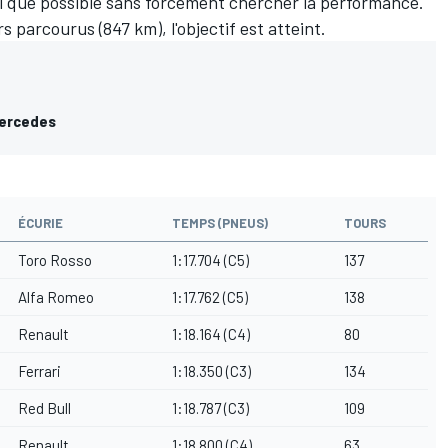
il que possible sans forcément chercher la performance.
s parcourus (847 km), l'objectif est atteint.
Mercedes
ÉCURIE
TEMPS (PNEUS)
TOURS
Toro Rosso
1:17.704 (C5)
137
Alfa Romeo
1:17.762 (C5)
138
Renault
1:18.164 (C4)
80
Ferrari
1:18.350 (C3)
134
Red Bull
1:18.787 (C3)
109
Renault
1:18.800 (C4)
63