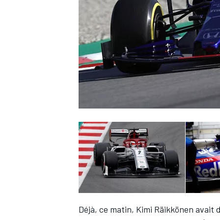
WRC
WEC
Déjà, ce matin,
Kimi Räikkönen
avait d