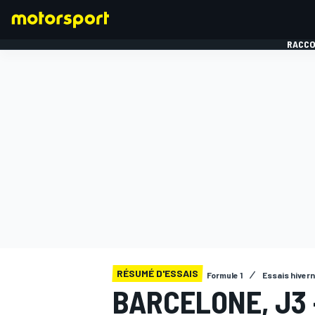
RACCO
FORMULE 1
RÉSUMÉ D'ESSAIS
Formule 1
Essais hiver
BARCELONE, J3 