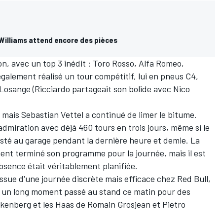
Williams attend encore des pièces
on, avec un top 3 inédit : Toro Rosso, Alfa Romeo,
galement réalisé un tour compétitif, lui en pneus C4,
u Losange (Ricciardo partageait son bolide avec
Nico
, mais
Sebastian Vettel
a continué de limer le bitume.
'admiration avec déjà 460 tours en trois jours, même si le
té au garage pendant la dernière heure et demie. La
ment terminé son programme pour la journée, mais il est
bsence était véritablement planifiée.
'issue d'une journée discrète mais efficace chez Red Bull,
 un long moment passé au stand ce matin pour des
ülkenberg et les Haas de
Romain Grosjean
et
Pietro