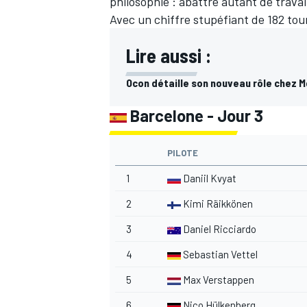
philosophie : abattre autant de trava
Avec un chiffre stupéfiant de 182 tour
Lire aussi :
Ocon détaille son nouveau rôle chez 
Barcelone - Jour 3
PILOTE
1
Daniil Kvyat
2
Kimi Räikkönen
3
Daniel Ricciardo
4
Sebastian Vettel
5
Max Verstappen
6
Nico Hülkenberg