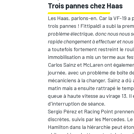
Trois pannes chez Haas
Les Haas, parlons-en. Car la VF-19 a 
trois pannes ! Fittipaldi a subi la pre
problème électrique, donc nous nous som
AUTRES CHAMPIONNATS
rapide changement à effectuer et nous 
a toutefois fortement restreint le ro
immobilisation a mis un terme aux fest
Carlos Sainz
et McLaren ont également
journée, avec un problème de boîte de 
mécaniciens à la changer. Sainz a dû 
matin mais a ensuite rattrapé le temp
queue à haute vitesse au virage 13. Il
d'interruption de séance.
Sergio Pérez
et Racing Point prennen
discrètes, suivis par les Mercedes. L
Hamilton
dans la hiérarchie peut étonn