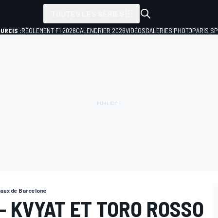
TOUTES LES SÉRIES
URCIS :
RÈGLEMENT F1 2026
CALENDRIER 2026
VIDÉOS
GALERIES PHOTO
PARIS S
naux de Barcelone
- KVYAT ET TORO ROSSO