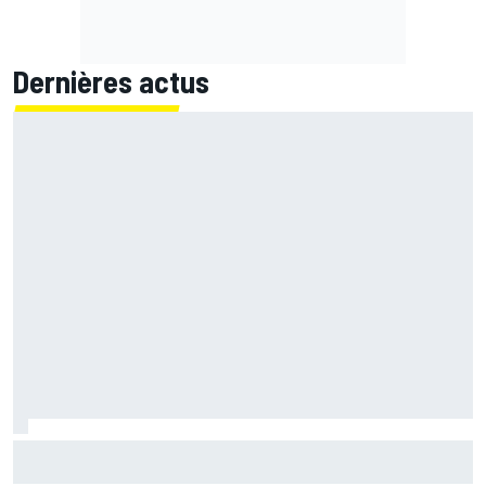
Dernières actus
Martín confirme mais se surprend : "Je ne m'attendais pas
à faire ce chrono"