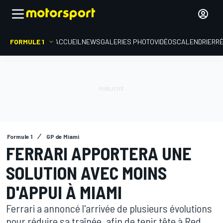
FORMULE 1
ACCUEIL
NEWS
GALERIES PHOTO
VIDÉOS
CALENDRIER
R
Formule 1
GP de Miami
FERRARI APPORTERA UNE
SOLUTION AVEC MOINS
D'APPUI À MIAMI
Ferrari a annoncé l'arrivée de plusieurs évolutions
pour réduire sa traînée, afin de tenir tête à Red