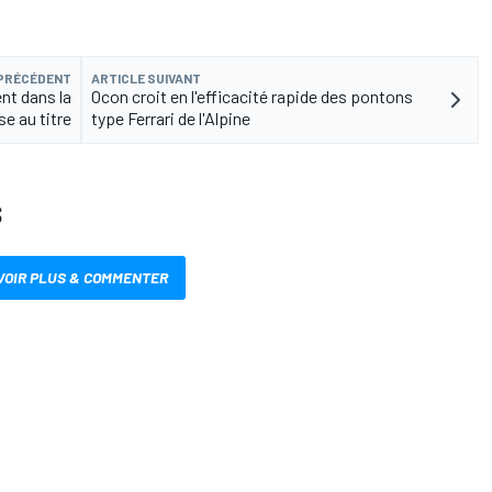
 PRÉCÉDENT
ARTICLE SUIVANT
nt dans la
Ocon croit en l'efficacité rapide des pontons
se au titre
type Ferrari de l'Alpine
S
VOIR PLUS & COMMENTER