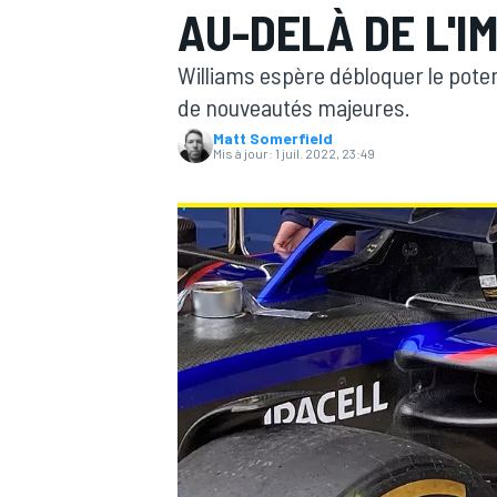
AU-DELÀ DE L'I
Williams espère débloquer le poten
de nouveautés majeures.
Matt Somerfield
Mis à jour:
1 juil. 2022, 23:49
MOTOGP