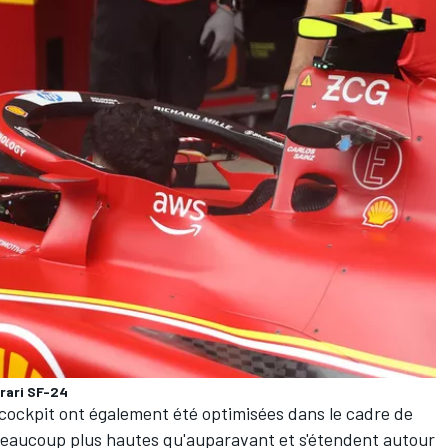
rari SF-24
u cockpit ont également été optimisées dans le cadre de
 beaucoup plus hautes qu'auparavant et s'étendent autour