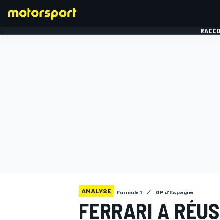
RACCO
FORMULE 1
ANALYSE
Formule 1
GP d'Espagne
FERRARI A RÉUS