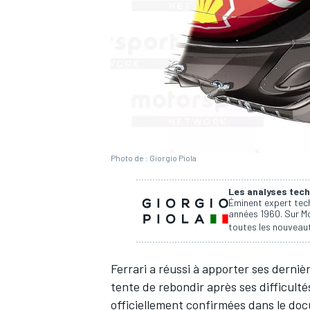
WRC
Photo de : Giorgio Piola
Les analyses tech
Éminent expert tech
années 1960. Sur Mo
toutes les nouveaut
WEC
Ferrari
a réussi à apporter ses dernièr
tente de rebondir après ses difficult
officiellement confirmées dans le doc