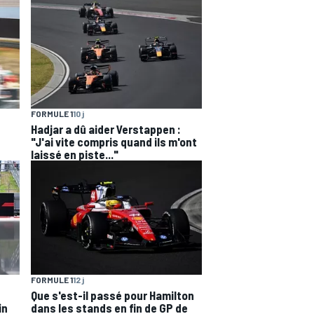
FORMULE 1
10 j
Hadjar a dû aider Verstappen :
"J'ai vite compris quand ils m'ont
laissé en piste..."
FORMULE 1
12 j
Que s'est-il passé pour Hamilton
in
dans les stands en fin de GP de