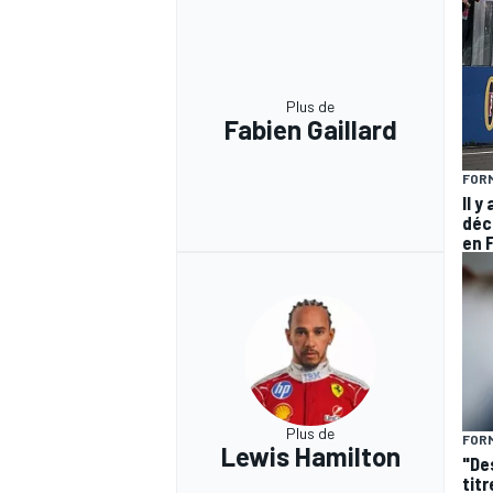
Plus de
Fabien Gaillard
FORM
Il y
déc
en 
Plus de
FORM
Lewis Hamilton
"De
titr