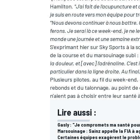
Hamilton.
"J'ai fait de l'acupuncture e
je suis en route vers mon équipe pour tra
"Nous devons continuer à nous battre. C
ferons. Je serai là ce week-end, je ne 
monde une journée et une semaine extr
S'exprimant hier sur Sky Sports à la s
de la course et du marsouinage subi :
la douleur, et [avec] l'adrénaline.
C'est 
particulier dans la ligne droite. Au final
Plusieurs pilotes, au fil du week-end
rebonds et du talonnage, au point de d
n'aient pas à choisir entre leur santé
Lire aussi :
Gasly : "Je compromets ma santé pou
Marsouinage : Sainz appelle la FIA à ag
Certaines équipes exagèrent le prob