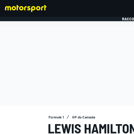
RACCO
FORMULE 1
Formule 1
GP du Canada
LEWIS HAMILTON