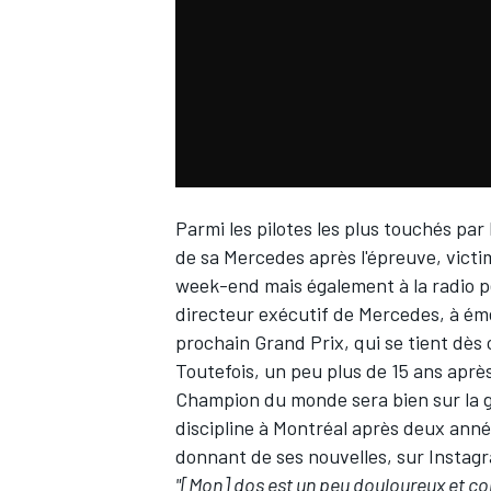
WRC
Parmi les pilotes les plus touchés pa
de sa
Mercedes
après l'épreuve, victi
week-end mais également à la radio pe
directeur exécutif de Mercedes, à éme
prochain Grand Prix, qui se tient dè
Toutefois, un peu plus de 15 ans après
WEC
Champion du monde sera bien sur la gr
discipline à Montréal après deux années
donnant de ses nouvelles, sur Instag
"[Mon] dos est un peu douloureux et c