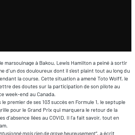
r le marsouinage à Bakou,
Lewis Hamilton
a peiné à sortir
me d'un dos douloureux dont il s'est plaint tout au long du
ndant la course. Cette situation a amené Toto Wolff, le
ttre des doutes sur la participation de son pilote au
s ce week-end au Canada.
 le premier de ses 103 succès en Formule 1, le septuple
ille pour le Grand Prix qui marquera le retour de la
 d'absence liées au COVID. Il l'a fait savoir, tout en
ram.
ontusionné mais rien de grave heureusement"
, a écrit