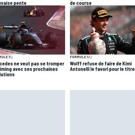
vaise pente
de course
ULE 1
1 j
FORMULE 1
2 j
cedes ne veut pas se tromper
Wolff refuse de faire de Kimi
timing avec ses prochaines
Antonelli le favori pour le titre
lutions