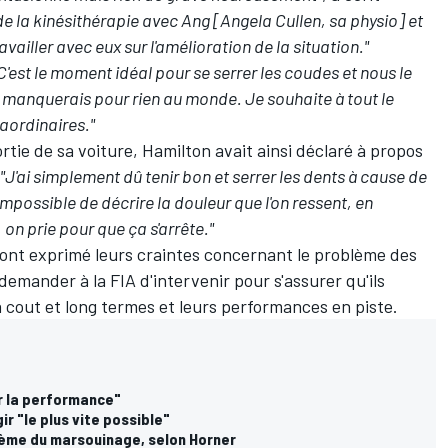
t de la kinésithérapie avec Ang [Angela Cullen, sa physio] et
vailler avec eux sur l'amélioration de la situation."
'est le moment idéal pour se serrer les coudes et nous le
le manquerais pour rien au monde. Je souhaite à tout le
aordinaires."
ortie de sa voiture, Hamilton avait ainsi déclaré à propos
"J'ai simplement dû tenir bon et serrer les dents à cause de
impossible de décrire la douleur que l'on ressent, en
, on prie pour que ça s'arrête."
, ont exprimé leurs craintes concernant le problème des
emander à la FIA d'intervenir pour s'assurer qu'ils
 à cout et long termes et leurs performances en piste.
r la performance"
ir "le plus vite possible"
lème du marsouinage, selon Horner