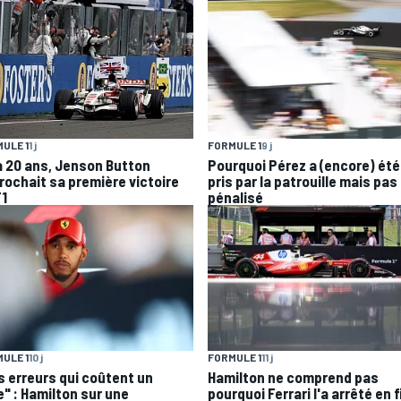
ULE 1
1 j
FORMULE 1
9 j
 a 20 ans, Jenson Button
Pourquoi Pérez a (encore) été
rochait sa première victoire
pris par la patrouille mais pas
F1
pénalisé
ULE 1
10 j
FORMULE 1
11 j
s erreurs qui coûtent un
Hamilton ne comprend pas
e" : Hamilton sur une
pourquoi Ferrari l'a arrêté en f