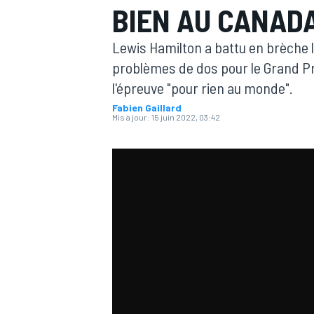
BIEN AU CANAD
Lewis Hamilton a battu en brèche l
problèmes de dos pour le Grand Pr
l'épreuve "pour rien au monde".
Fabien Gaillard
MOTOGP
Mis à jour:
15 juin 2022, 03:42