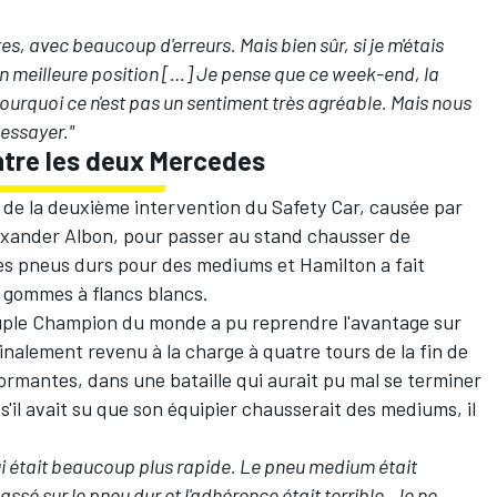
ites, avec beaucoup d'erreurs. Mais bien sûr, si je m'étais
ien meilleure position […] Je pense que ce week-end, la
pourquoi ce n'est pas un sentiment très agréable. Mais nous
 essayer."
ntre les deux Mercedes
 de la deuxième intervention du Safety Car, causée par
exander Albon
, pour passer au stand chausser de
es pneus durs pour des mediums et Hamilton a fait
s gommes à flancs blancs.
ptuple Champion du monde a pu reprendre l'avantage sur
 finalement revenu à la charge à quatre tours de la fin de
rmantes, dans une bataille qui aurait pu mal se terminer
'il avait su que son équipier chausserait des mediums, il
qui était beaucoup plus rapide. Le pneu medium était
assé sur le pneu dur et l'adhérence était terrible. Je ne