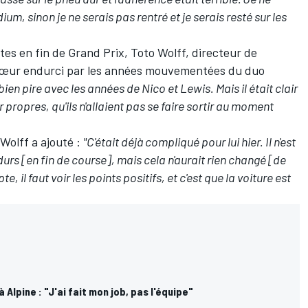
um, sinon je ne serais pas rentré et je serais resté sur les
otes en fin de Grand Prix, Toto Wolff, directeur de
n cœur endurci par les années mouvementées du duo
 bien pire avec les années de Nico et Lewis. Mais il était clair
 propres, qu'ils n'allaient pas se faire sortir au moment
Wolff a ajouté :
"C'était déjà compliqué pour lui hier. Il n'est
rs [en fin de course], mais cela n'aurait rien changé [de
il faut voir les points positifs, et c'est que la voiture est
 Alpine : "J'ai fait mon job, pas l'équipe"