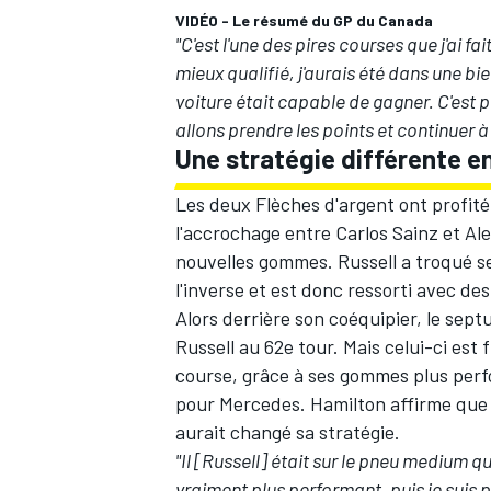
VIDÉO - Le résumé du GP du Canada
"C'est l'une des pires courses que j'ai fa
mieux qualifié, j'aurais été dans une b
voiture était capable de gagner. C'est 
allons prendre les points et continuer à
Une stratégie différente e
Les deux Flèches d'argent ont profité
l'accrochage entre
Carlos Sainz
et
Al
nouvelles gommes. Russell a troqué s
l'inverse et est donc ressorti avec de
Alors derrière son coéquipier, le se
Russell au 62e tour. Mais celui-ci est
course, grâce à ses gommes plus perfo
pour Mercedes. Hamilton affirme que s
aurait changé sa stratégie.
"Il [Russell] était sur le pneu medium 
vraiment plus performant, puis je suis p