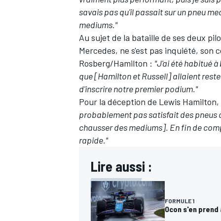
savais pas qu'il passait sur un pneu medi
mediums."
Au sujet de la bataille de ses deux pil
Mercedes, ne s'est pas inquiété, so
AUTRES CHAMPIONNATS
Rosberg/Hamilton :
"J'ai été habitué à
que [Hamilton et Russell] allaient rester
d'inscrire notre premier podium."
Pour la déception de Lewis Hamilton, 
probablement pas satisfait des pneus du
chausser des mediums]. En fin de compte, 
rapide."
Lire aussi :
FORMULE 1
Ocon s'en prend à