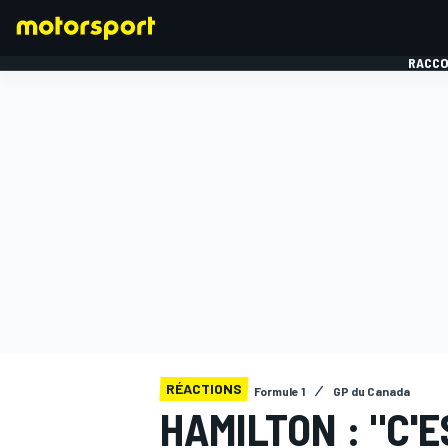
RACCO
FORMULE 1
RÉACTIONS
Formule 1
GP du Canada
HAMILTON : "C'E