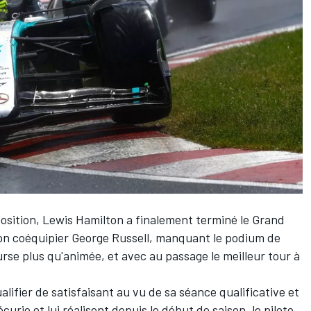
osition,
Lewis Hamilton
a finalement terminé le Grand
on coéquipier
George Russell
, manquant le podium de
se plus qu'animée, et avec au passage le meilleur tour à
alifier de satisfaisant au vu de sa séance qualificative et
rie et lui réalisent depuis le début de saison, le pilote