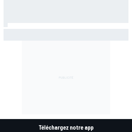
McLaren a réalisé trop tard l'opportunité offerte par
l'aileron arrière de Ferrari
Téléchargez notre app