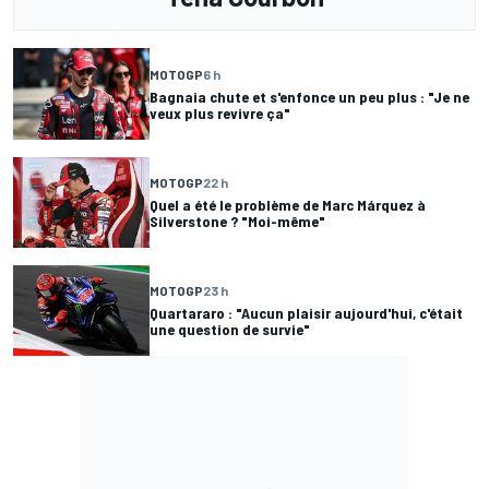
MOTOGP
6 h
Bagnaia chute et s'enfonce un peu plus : "Je ne
veux plus revivre ça"
MOTOGP
22 h
Quel a été le problème de Marc Márquez à
Silverstone ? "Moi-même"
MOTOGP
23 h
Quartararo : "Aucun plaisir aujourd'hui, c'était
une question de survie"