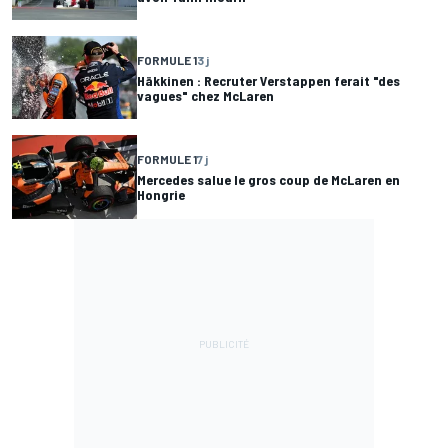
FORMULE 1
3 j
Häkkinen : Recruter Verstappen ferait "des
vagues" chez McLaren
FORMULE 1
7 j
Mercedes salue le gros coup de McLaren en
Hongrie