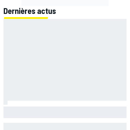
Dernières actus
"Tout le monde était content sauf lui" : Colapinto et la
méthode dure de Briatore