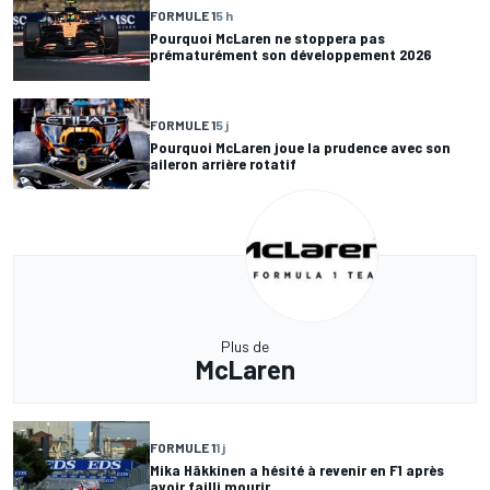
FORMULE 1
5 h
Pourquoi McLaren ne stoppera pas
prématurément son développement 2026
FORMULE 1
5 j
Pourquoi McLaren joue la prudence avec son
aileron arrière rotatif
Plus de
McLaren
FORMULE 1
1 j
Mika Häkkinen a hésité à revenir en F1 après
avoir failli mourir