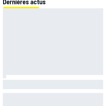
Dernières actus
Martín retrouve sa base et ses sensations : "Une sorte de
bascule mentale"