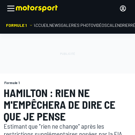
FORMULE 1
ACCUEIL
NEWS
GALERIES PHOTO
VIDÉOS
CALENDRIER
R
Formule 1
HAMILTON : RIEN NE
M'EMPÊCHERA DE DIRE CE
QUE JE PENSE
Estimant que "rien ne change" après les
restrictions supplémentaires posées par la FIA,