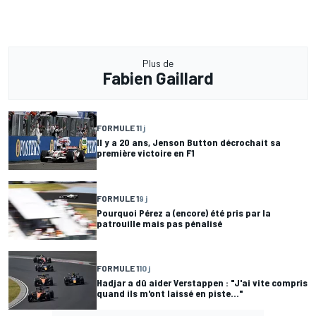
Plus de
Fabien Gaillard
FORMULE 1
1 j
Il y a 20 ans, Jenson Button décrochait sa
première victoire en F1
FORMULE 1
9 j
Pourquoi Pérez a (encore) été pris par la
patrouille mais pas pénalisé
FORMULE 1
10 j
Hadjar a dû aider Verstappen : "J'ai vite compris
quand ils m'ont laissé en piste..."