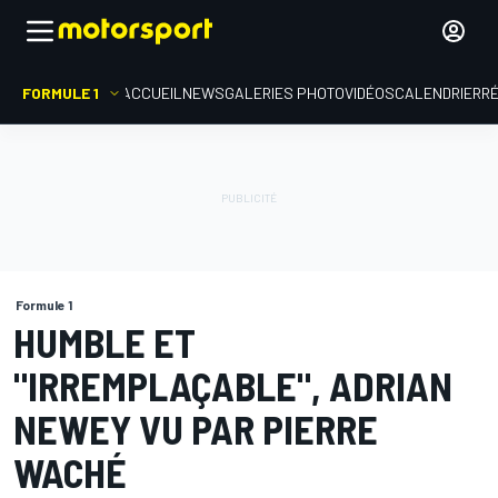
FORMULE 1
ACCUEIL
NEWS
GALERIES PHOTO
VIDÉOS
CALENDRIER
R
Formule 1
HUMBLE ET
"IRREMPLAÇABLE", ADRIAN
NEWEY VU PAR PIERRE
WACHÉ