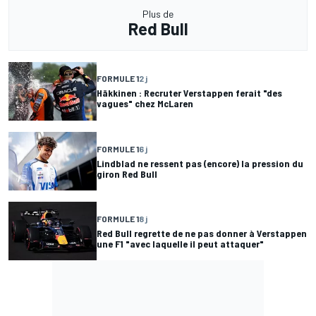
Plus de
Red Bull
FORMULE 1
2 j
Häkkinen : Recruter Verstappen ferait "des
vagues" chez McLaren
FORMULE 1
6 j
Lindblad ne ressent pas (encore) la pression du
giron Red Bull
FORMULE 1
8 j
Red Bull regrette de ne pas donner à Verstappen
une F1 "avec laquelle il peut attaquer"