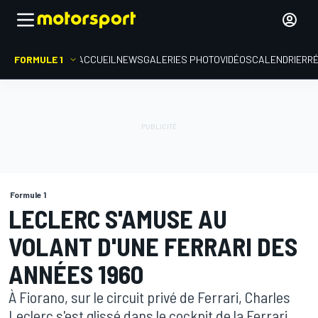
FORMULE 1
ACCUEIL
NEWS
GALERIES PHOTO
VIDÉOS
CALENDRIER
R
Formule 1
LECLERC S'AMUSE AU
VOLANT D'UNE FERRARI DES
ANNÉES 1960
À Fiorano, sur le circuit privé de Ferrari, Charles
Leclerc s'est glissé dans le cockpit de la Ferrari