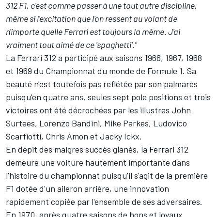
312 F1, c'est comme passer à une tout autre discipline,
même si l'excitation que l'on ressent au volant de
n'importe quelle Ferrari est toujours la même. J'ai
vraiment tout aimé de ce 'spaghetti'."
La Ferrari 312 a participé aux saisons 1966, 1967, 1968
et 1969 du Championnat du monde de Formule 1. Sa
beauté n'est toutefois pas reflétée par son palmarès
puisqu'en quatre ans, seules sept pole positions et trois
victoires ont été décrochées par les illustres
John
Surtees
,
Lorenzo Bandini
, Mike Parkes, Ludovico
Scarfiotti, Chris Amon et Jacky Ickx.
En dépit des maigres succès glanés, la Ferrari 312
demeure une voiture hautement importante dans
l'histoire du championnat puisqu'il s'agit de
la première
F1 dotée d'un aileron arrière
, une innovation
rapidement copiée par l'ensemble de ses adversaires.
En 1970, après quatre saisons de bons et loyaux