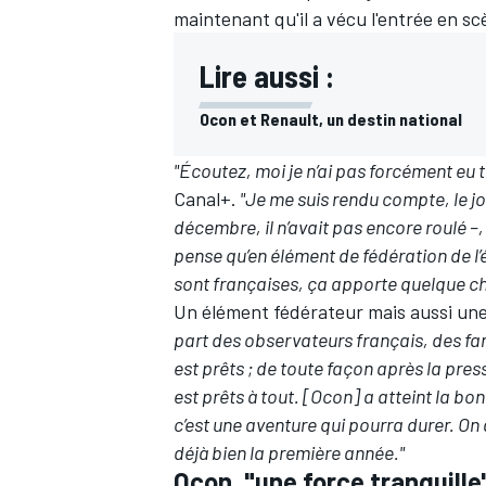
maintenant qu'il a vécu l'entrée en sc
Lire aussi :
Ocon et Renault, un destin national
"Écoutez, moi je n’ai pas forcément eu t
Canal+.
"Je me suis rendu compte, le jour
décembre, il n’avait pas encore roulé –, 
pense qu’en élément de fédération de l’
sont françaises, ça apporte quelque ch
Un élément fédérateur mais aussi un
part des observateurs français, des fan
est prêts ; de toute façon après la pr
est prêts à tout. [Ocon] a atteint la bo
c’est une aventure qui pourra durer. On 
déjà bien la première année."
Ocon, "une force tranquille