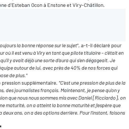
ène d'
Esteban Ocon
à Enstone et Viry-Châtillon.
oujours la bonne réponse sur le sujet"
, a-t-il déclaré pour
 où il est venu à Viry en tant que pilote titulaire – c’était en
qu'il y avait déjà une sorte d’aura qui s’en dégageait. Je
équipe autour de lui, avec près de 40% de nos forces qui
ose de plus."
e pression supplémentaire.
"C’est une pression de plus de la
s, des journalistes français. Maintenant, je pense qu’on y
ession que nous nous sommes mis avec Daniel [Ricciardo], on
nne maturité, on a atteint la bonne maturité et j’espère que
a deux ans, on a des options derrière. Pour l’instant, faisons
"