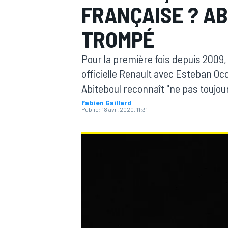
FRANÇAISE ? AB
TROMPÉ
Pour la première fois depuis 2009, u
officielle Renault avec Esteban Oc
MOTOGP
Abiteboul reconnaît "ne pas toujour
Fabien Gaillard
Publié:
18 avr. 2020, 11:31