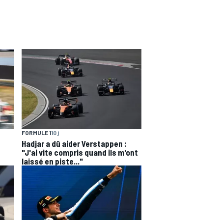
FORMULE 1
10 j
Hadjar a dû aider Verstappen :
"J'ai vite compris quand ils m'ont
laissé en piste..."