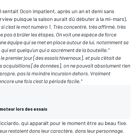
il sentait Ocon impatient, après un an et demi sans
erview puisque la saison aurait dû débuter à la mi-mars),
 si c’est le mot numéro 1. Très concentré, très affirmé, très
he pas à brûler les étapes. On voit une espèce de force
 une équipe qui se met en place autour de lui, notamment sa
qui est quelqu’un qui a sacrément de la bouteille."
 le premier jour [des essais hivernaux], et puis c’était de
 les acquisitions [de données], on ne pouvait absolument rien
ès propre, pas la moindre incursion dehors. Vraiment
ncore une fois c’est la période facile."
 moteur lors des essais
cciardo, qui apparaît pour le moment être au beau fixe.
 deux restaient dans leur caractère, dans leur personnage.