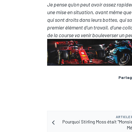
Je pense qu’on peut avoir assez rapidem
une mise en situation, avant même que l
qui sont droits dans leurs bottes, qui son
premier élément d’un travail, d’une coll
de la course va venir bouleverser un peu
AUTRES CHAMPIONNATS
Partag
ARTICLE
Pourquoi Stirling Moss était "Monsi
Mé