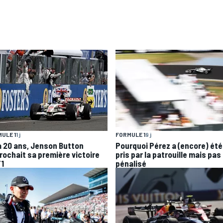
ULE 1
1 j
FORMULE 1
9 j
 a 20 ans, Jenson Button
Pourquoi Pérez a (encore) été
rochait sa première victoire
pris par la patrouille mais pas
F1
pénalisé