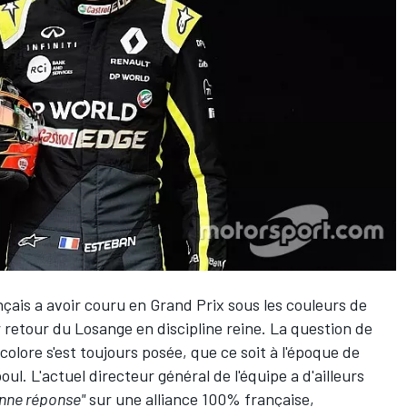
ançais a avoir couru en Grand Prix sous les couleurs de
retour du Losange en discipline reine. La question de
colore s'est toujours posée, que ce soit à l'époque de
oul. L'actuel directeur général de l'équipe a d'ailleurs
onne réponse"
sur une alliance 100% française,