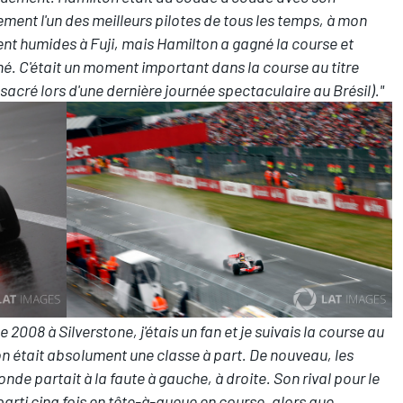
ment l'un des meilleurs pilotes de tous les temps, à mon
ent humides à Fuji, mais Hamilton a gagné la course et
shé. C'était un moment important dans la course au titre
sacré lors d'une dernière journée spectaculaire au Brésil)."
008 à Silverstone, j'étais un fan et je suivais la course au
on était absolument une classe à part. De nouveau, les
onde partait à la faute à gauche, à droite. Son rival pour le
 parti cinq fois en tête-à-queue en course, alors que