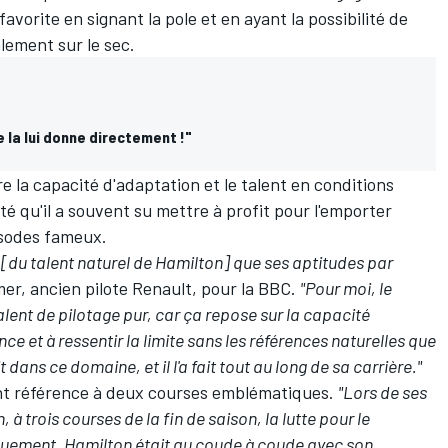
favorite en signant la pole et en ayant la possibilité de
lement sur le sec.
 la lui donne directement !"
re la capacité d'adaptation et le talent en conditions
é qu'il a souvent su mettre à profit pour l'emporter
isodes fameux.
n [du talent naturel de Hamilton] que ses aptitudes par
mer, ancien pilote Renault, pour la BBC.
"Pour moi, le
alent de pilotage pur, car ça repose sur la capacité
nce et à ressentir la limite sans les références naturelles que
t dans ce domaine, et il l'a fait tout au long de sa carrière."
t référence à deux courses emblématiques.
"Lors de ses
à trois courses de la fin de saison, la lutte pour le
uement. Hamilton était au coude à coude avec son