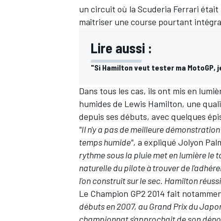
un circuit où la Scuderia Ferrari était 
maîtriser une course pourtant intégra
Lire aussi :
"Si Hamilton veut tester ma MotoGP, je
Dans tous les cas, ils ont mis en lumiè
humides de Lewis Hamilton, une qualit
depuis ses débuts, avec quelques ép
"Il n'y a pas de meilleure démonstratio
temps humide"
, a expliqué Jolyon Pal
rythme sous la pluie met en lumière le t
naturelle du pilote à trouver de l'adhére
l'on construit sur le sec. Hamilton réussi
Le Champion GP2 2014 fait notammen
débuts en 2007, au Grand Prix du Japon, 
championnat s'approchait de son déno