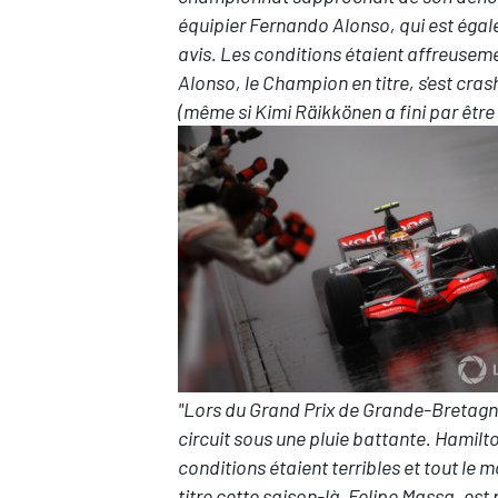
équipier Fernando Alonso, qui est égale
avis. Les conditions étaient affreusem
Alonso, le Champion en titre, s'est cra
(même si Kimi Räikkönen a fini par être 
"Lors du Grand Prix de Grande-Bretagne 2
circuit sous une pluie battante. Hamilt
conditions étaient terribles et tout le m
titre cette saison-là, Felipe Massa, est