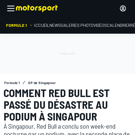
FORMULE 1
ACCUEIL
NEWS
GALERIES PHOTO
VIDÉOS
CALENDRIER
R
Formule 1
GP de Singapour
COMMENT RED BULL EST
PASSÉ DU DÉSASTRE AU
PODIUM À SINGAPOUR
À Singapour, Red Bull a conclu son week-end
nocturne par un podium, avec la seconde place de