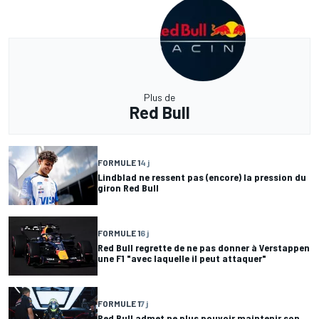
Plus de
Red Bull
FORMULE 1
4 j
Lindblad ne ressent pas (encore) la pression du
giron Red Bull
FORMULE 1
6 j
Red Bull regrette de ne pas donner à Verstappen
une F1 "avec laquelle il peut attaquer"
FORMULE 1
7 j
Red Bull admet ne plus pouvoir maintenir son