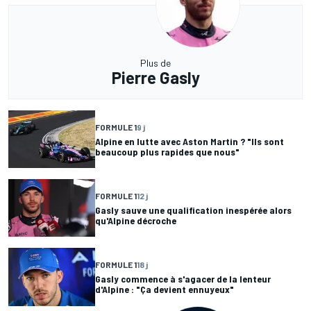
Plus de
Pierre Gasly
FORMULE 1
9 j
Alpine en lutte avec Aston Martin ? "Ils sont
beaucoup plus rapides que nous"
FORMULE 1
12 j
Gasly sauve une qualification inespérée alors
qu'Alpine décroche
FORMULE 1
18 j
Gasly commence à s'agacer de la lenteur
d'Alpine : "Ça devient ennuyeux"