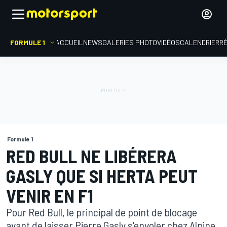
FORMULE 1
ACCUEIL
NEWS
GALERIES PHOTO
VIDÉOS
CALENDRIER
R
Formule 1
RED BULL NE LIBÉRERA
GASLY QUE SI HERTA PEUT
VENIR EN F1
Pour Red Bull, le principal de point de blocage
avant de laisser Pierre Gasly s'envoler chez Alpine