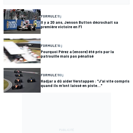
FORMULE 1
1 j
Il y a 20 ans, Jenson Button décrochait sa
première victoire en F1
FORMULE 1
9 j
Pourquoi Pérez a (encore) été pris par la
patrouille mais pas pénalisé
FORMULE 1
10 j
Hadjar a dû aider Verstappen : "J'ai vite compris
quand ils m'ont laissé en piste..."