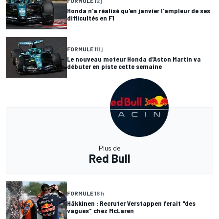
FORMULE 1
2 j
Honda n'a réalisé qu'en janvier l'ampleur de ses
difficultés en F1
FORMULE 1
11 j
Le nouveau moteur Honda d'Aston Martin va
débuter en piste cette semaine
Plus de
Red Bull
FORMULE 1
8 h
Häkkinen : Recruter Verstappen ferait "des
vagues" chez McLaren