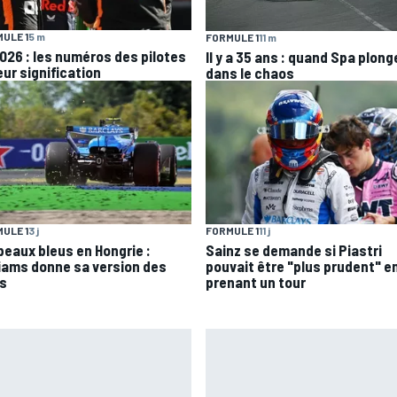
ULE 1
5 m
FORMULE 1
11 m
2026 : les numéros des pilotes
Il y a 35 ans : quand Spa plong
eur signification
dans le chaos
ULE 1
3 j
FORMULE 1
11 j
peaux bleus en Hongrie :
Sainz se demande si Piastri
liams donne sa version des
pouvait être "plus prudent" en
ts
prenant un tour