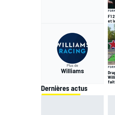
FORM
F1 
et l
Plus de
FORM
Williams
Dra
Wil
fai
Dernières actus