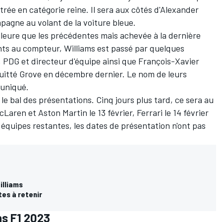
trée en catégorie reine. Il sera aux côtés d'
Alexander
pagne au volant de la voiture bleue.
lleure que les précédentes mais achevée à la dernière
ts au compteur, Williams est passé par quelques
 PDG et directeur d'équipe ainsi que François-Xavier
uitté Grove en décembre dernier
. Le nom de leurs
muniqué.
e bal des présentations. Cinq jours plus tard, ce sera au
cLaren
et
Aston Martin
le 13 février,
Ferrari
le 14 février
e équipes restantes, les dates de présentation n'ont pas
illiams
tes à retenir
ns F1 2023