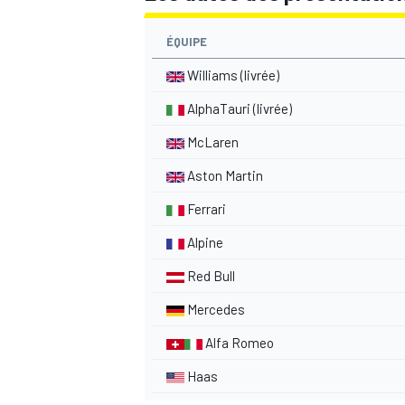
ÉQUIPE
Williams
(livrée)
AlphaTauri
(livrée)
McLaren
Aston Martin
Ferrari
Alpine
Red Bull
Mercedes
Alfa Romeo
Haas