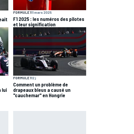
FORMULE 1
11 mars 2025
F1 2025 : les numéros des pilotes
eait
et leur signification
FORMULE 1
12 j
Comment un problème de
 lui
drapeaux bleus a causé un
"cauchemar" en Hongrie