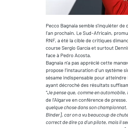
Pecco Bagnaia
semble s'inquiéter de d
l'an prochain. Le Sud-Africain, prom
RNF, a été la cible de critiques dima
course
Sergio García
et surtout
Denni
face à
Pedro Acosta
.
Bagnaia n'a pas apprécié cette manœuv
propose l'instauration d'un système s
sésame indispensable pour atteindre l
ayant décroché des résultats suffisa
"Je pense que, comme en automobile, i
de l'Algarve en conférence de presse
quelque chose dans son championnat. Ce
Binder], car on a vu beaucoup de chutes
correct de dire ça d'un pilote, mais il 