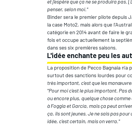
et j'espère que ça ne se produira pas. [
penser, selon moi."
Binder sera le premier pilote depuis
J
la case Moto2, mais alors que l'Austra
catégorie en 2014 avant de faire le gr
fois et occupe actuellement la septiè
dans ses six premières saisons.
L'idée enchante peu les aut
La proposition de Pecco Bagnaia n'a 
surtout des sanctions lourdes pour co
très important, c'est que les manœuvre
"Pour moi c'est le plus important. Pas 
ou encore plus, quelque chose comme ça
à Foggia et García, mais ça peut arriv
ça, ils sont jeunes. Je ne sais pas pour
idée, c'est certain, mais on verra."