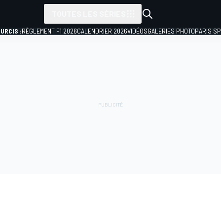
TOUTES LES SÉRIES
URCIS :
RÈGLEMENT F1 2026
CALENDRIER 2026
VIDÉOS
GALERIES PHOTO
PARIS S