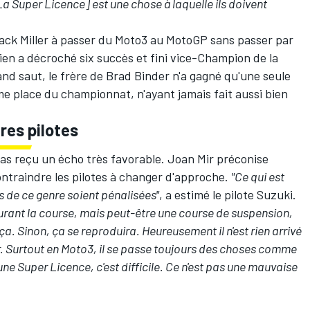
La Super Licence] est une chose à laquelle ils doivent
ack Miller
à passer du Moto3 au MotoGP sans passer par
lien a décroché six succès et fini vice-Champion de la
and saut, le frère de
Brad Binder
n'a gagné qu'une seule
me place du championnat, n'ayant jamais fait aussi bien
res pilotes
pas reçu un écho très favorable.
Joan Mir
préconise
ntraindre les pilotes à changer d'approche.
"Ce qui est
s de ce genre soient pénalisées"
, a estimé le pilote Suzuki.
durant la course, mais peut-être une course de suspension,
. Sinon, ça se reproduira. Heureusement il n'est rien arrivé
er. Surtout en Moto3, il se passe toujours des choses comme
 une Super Licence, c'est difficile. Ce n'est pas une mauvaise