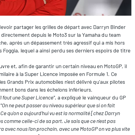
evoir partager les grilles de départ avec
Darryn Binder
u directement depuis le Moto3 sur la Yamaha du team
nche, après un
dépassement très agressif
qui a mis hors
s Foggia
, lequel a ainsi perdu ses derniers espoirs de titre
re et, afin de garantir un certain niveau en MotoGP, il
imilaire à la Super Licence imposée en Formule 1. Ce
es Grands Prix automobiles n'est délivré qu'aux pilotes
mment bons dans les échelons inférieurs.
l faut une Super Licence"
, a expliqué le vainqueur du GP
.
"On ne peut passer au niveau supérieur que si on fait
 qu'on a aujourd'hui vu est la normalité [chez Darryn
 comme celle-ci de sa part. Je sais que ce n'est pas
sera avec nous l'an prochain, avec une MotoGP on va plus vite