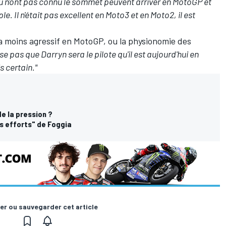
ou n'ont pas connu le sommet peuvent arriver en MotoGP et
e. Il n'était pas excellent en Moto3 et en Moto2, il est
a moins agressif en MotoGP, ou la physionomie des
se pas que Darryn sera le pilote qu'il est aujourd'hui en
s certain."
e la pression ?
s efforts" de Foggia
er ou sauvegarder cet article